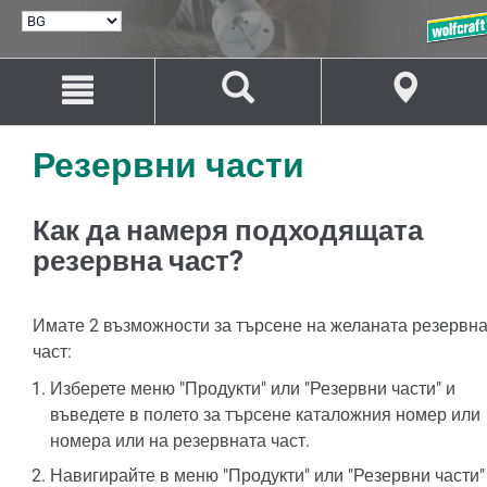
ИЗБИРАНЕ
НА
ЕЗИК
Преминаване
Преминаване
към
към
съдържанието
навигацията
Резервни части
Как да намеря подходящата
резервна част?
Имате 2 възможности за търсене на желаната резервн
част:
Изберете меню "Продукти" или "Резервни части" и
въведете в полето за търсене каталожния номер или
номера или на резервната част.
Навигирайте в меню "Продукти" или "Резервни части"