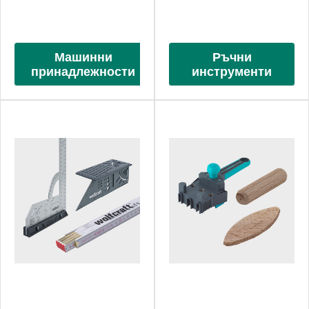
Машинни
Ръчни
принадлежности
инструменти