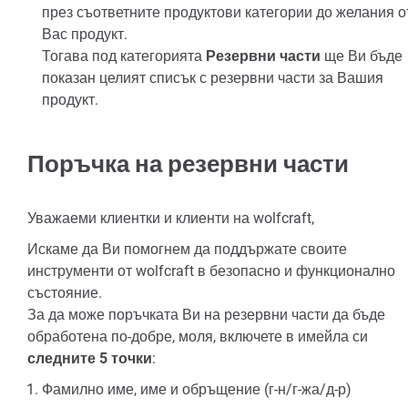
през съответните продуктови категории до желания о
Вас продукт.
Тогава под категорията
Резервни части
ще Ви бъде
показан целият списък с резервни части за Вашия
продукт.
Поръчка на резервни части
Уважаеми клиентки и клиенти на wolfcraft,
Искаме да Ви помогнем да поддържате своите
инструменти от wolfcraft в безопасно и функционално
състояние.
За да може поръчката Ви на резервни части да бъде
обработена по-добре, моля, включете в имейла си
следните 5 точки
:
Фамилно име, име и обръщение (г-н/г-жа/д-р)