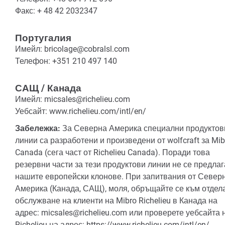
Факс: + 48 42 2032347
Португалия
Имейл: bricolage@cobralsl.com
Телефон: +351 210 497 140
САЩ / Канада
Имейл: micsales@richelieu.com
Уебсайт: www.richelieu.com/intl/en/
Забележка:
За Северна Америка специални продуктов
линии са разработени и произведени от wolfcraft за Mib
Canada (сега част от Richelieu Canada). Поради това
резервни части за тези продуктови линии не се предлаг
нашите европейски клонове. При запитвания от Север
Америка (Канада, САЩ), моля, обръщайте се към отдела
обслужване на клиенти на Mibro Richelieu в Канада на
адрес: micsales@richelieu.com или проверете уебсайта 
Richelieu на адрес: https://www.richelieu.com/intl/en/.