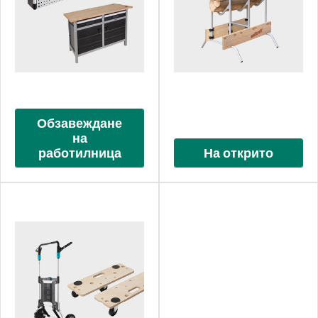
Обзавеждане
на
работилница
На открито