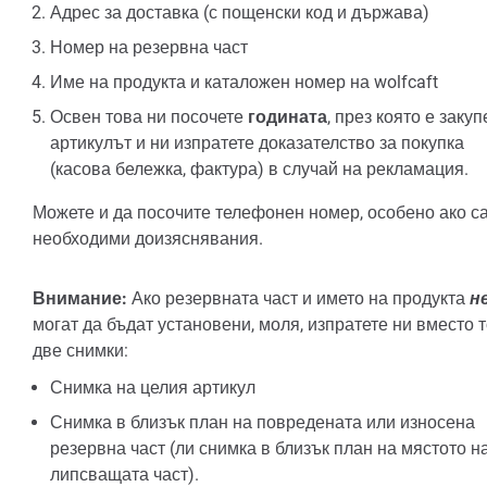
Адрес за доставка (с пощенски код и държава)
Номер на резервна част
Име на продукта и каталожен номер на wolfcaft
Освен това ни посочете
годината
, през която е закуп
артикулът и ни изпратете доказателство за покупка
(касова бележка, фактура) в случай на рекламация.
Можете и да посочите телефонен номер, особено ако с
необходими доизяснявания.
Внимание:
Ако резервната част и името на продукта
н
могат да бъдат установени, моля, изпратете ни вместо 
две снимки:
Снимка на целия артикул
Снимка в близък план на повредената или износена
резервна част (ли снимка в близък план на мястото н
липсващата част).