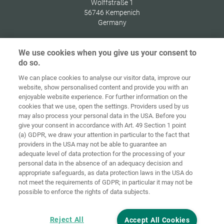
Wolffstraße 1
56746
Kempenich
Germany
We use cookies when you give us your consent to
do so.
Начална
Защита на
We can place cookies to analyse our visitor data, improve our
страница
Контакт
Импресум
данните
website, show personalised content and provide you with an
enjoyable website experience. For further information on the
Политика за
cookies that we use, open the settings. Providers used by us
ОТУ
бисквитки
Вписване
may also process your personal data in the USA. Before you
give your consent in accordance with Art. 49 Section 1 point
Accessibility
(a) GDPR, we draw your attention in particular to the fact that
Statement
providers in the USA may not be able to guarantee an
adequate level of data protection for the processing of your
Настройки на бисквитките
personal data in the absence of an adequacy decision and
appropriate safeguards, as data protection laws in the USA do
not meet the requirements of GDPR; in particular it may not be
possible to enforce the rights of data subjects.
Reject All
Accept All Cookies