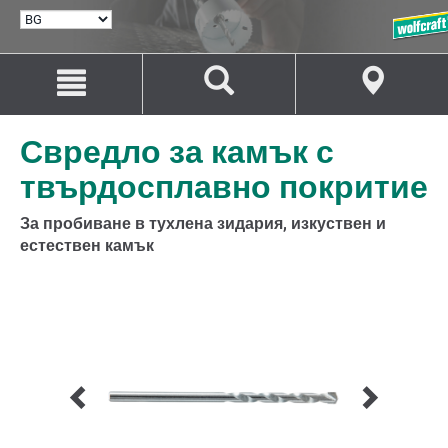
ИЗБИРАНЕ
НА
ЕЗИК
Преминаване
Преминаване
към
към
съдържанието
навигацията
Свредло за камък с
твърдосплавно покритие
За пробиване в тухлена зидария, изкуствен и
естествен камък