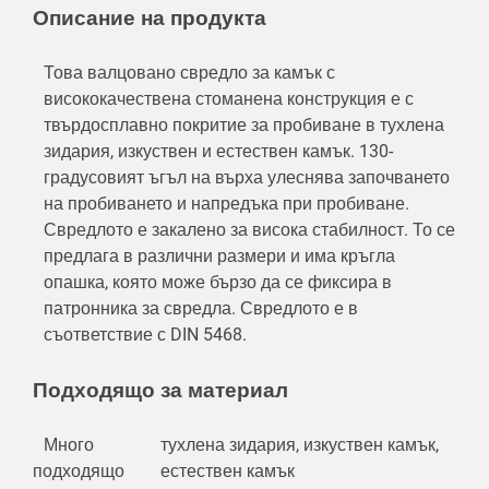
Описание на продукта
Това валцовано свредло за камък с
висококачествена стоманена конструкция е с
твърдосплавно покритие за пробиване в тухлена
зидария, изкуствен и естествен камък. 130-
градусовият ъгъл на върха улеснява започването
на пробиването и напредъка при пробиване.
Свредлото е закалено за висока стабилност. То се
предлага в различни размери и има кръгла
опашка, която може бързо да се фиксира в
патронника за свредла. Свредлото е в
съответствие с DIN 5468.
Подходящо за материал
Много
тухлена зидария, изкуствен камък,
подходящо
естествен камък