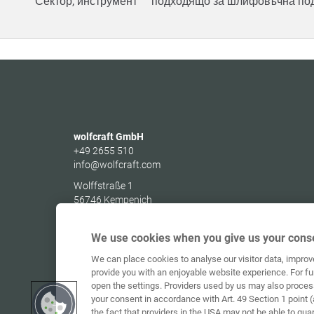
Сектор, инструмент
подходящо за шлифовъчна по
wolfcraft GmbH
+49 2655 510
info@wolfcraft.com
Wolffstraße 1
56746
Kempenich
Germany
We use cookies when you give us your conse
We can place cookies to analyse our visitor data, impro
provide you with an enjoyable website experience. For fu
open the settings. Providers used by us may also proces
your consent in accordance with Art. 49 Section 1 point (
the fact that providers in the USA may not be able to gua