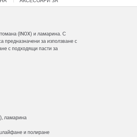
НА
АКСЕСОАРИ ЗА
томана (INOX) и ламарина. С
а предназначени за използване с
ане с подходящи пасти за
X), ламарина
а шлайфане и полиране