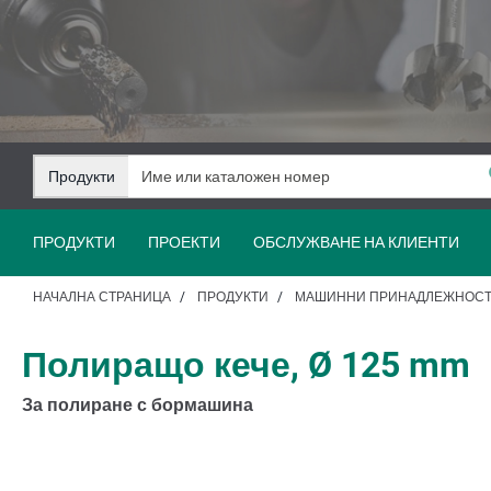
Преминаване
Преминаване
към
към
съдържанието
навигацията
Продукти
ПРОДУКТИ
ПРОЕКТИ
ОБСЛУЖВАНЕ НА КЛИЕНТИ
НАЧАЛНА СТРАНИЦА
ПРОДУКТИ
МАШИННИ ПРИНАДЛЕЖНОС
Полиращо кече, Ø 125 mm
За полиране с бормашина