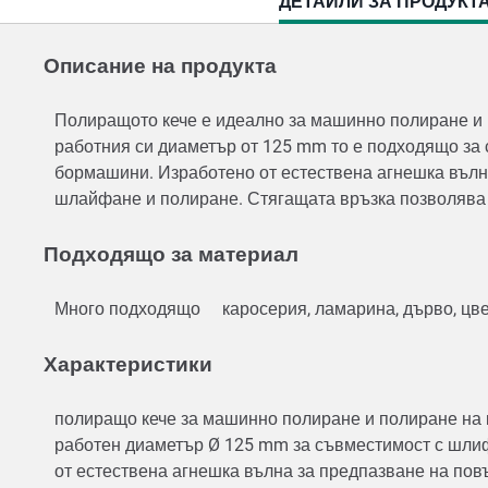
CURRENT
ДЕТАЙЛИ ЗА ПРОДУКТ
TAB:
Описание на продукта
Полиращото кече е идеално за машинно полиране и п
работния си диаметър от 125 mm то е подходящо за
бормашини. Изработено от естествена агнешка вълна
шлайфане и полиране. Стягащата връзка позволява
Подходящо за материал
Много подходящо
каросерия, ламарина, дърво, цв
Характеристики
полиращо кече за машинно полиране и полиране на к
работен диаметър Ø 125 mm за съвместимост с шл
от естествена агнешка вълна за предпазване на по