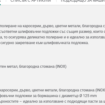
А
СПИСЪК С АРТИКУЛИ
ПОДХОДЯЩО ЗА МАШИ
олиране на каросерии, дърво, цветни метали, благородна с
 съответни шлифовъчни подложки със същия размер, които с
, то осигурява деликатно полиране и е идеално за използв
 сигурно закрепване към шлифовъчната подложка.
етен метал, благородна стомана (INOX)
аросерии, дърво, цветни метали, благородна стомана (INO
ифовъчни подложки за бормашина с диаметър Ø 125 mm
върхностите – идеално за използване с подходящи пасти з