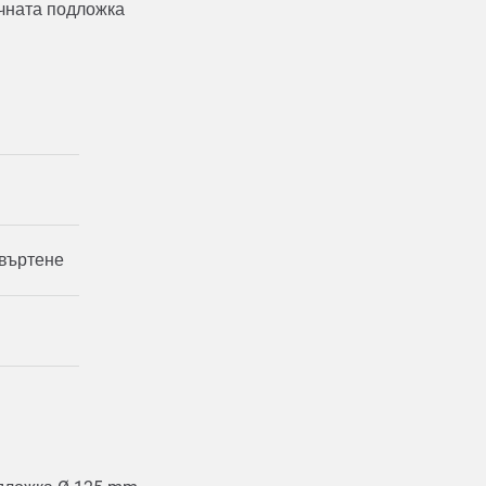
ъчната подложка
 въртене