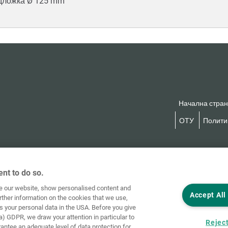
дложка Ø 125 mm
Начална стра
ОТУ
Политик
nt to do so.
ve our website, show personalised content and
Accept All
rther information on the cookies that we use,
s your personal data in the USA. Before you give
a) GDPR, we draw your attention in particular to
Reject
rantee an adequate level of data protection for