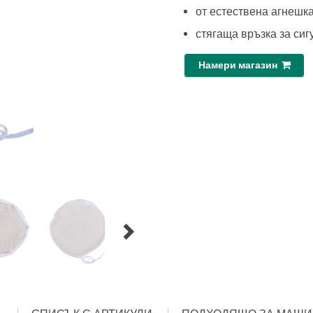
от естествена агнешк
стягаща връзка за си
Намери магазин