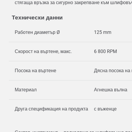
стягаща връзка за сигурно закрепване към шлифов
Технически данни
Работен диаметър Ø
125 mm
Скорост на въртене, макс.
6 800 RPM
Посока на въртене
Дясна посока на
Материал
Агнешка вълна
Друга спецификация на продукта
с въженце