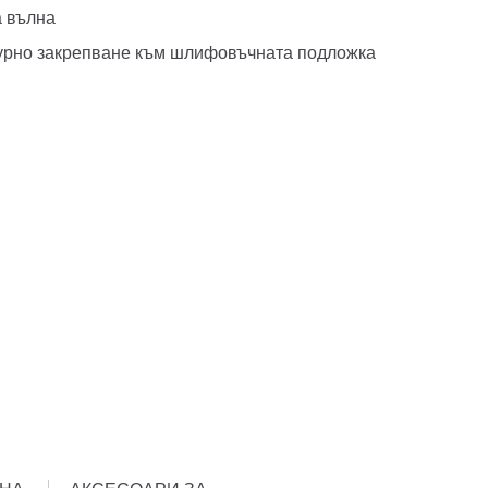
а вълна
гурно закрепване към шлифовъчната подложка