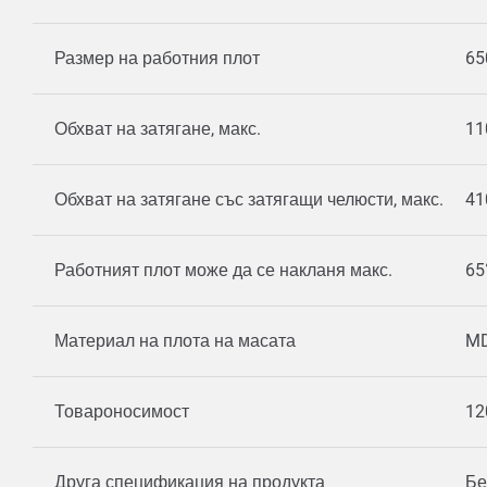
Размер на работния плот
65
Обхват на затягане, макс.
11
Обхват на затягане със затягащи челюсти, макс.
41
Работният плот може да се накланя макс.
65
Материал на плота на масата
M
Товароносимост
12
Друга спецификация на продукта
Бе