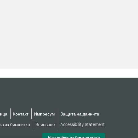
ница
Контакт
Импресум
Защита на данните
а за бисквитки
Вписване
Accessibility Statement
Настройки на бисквитките