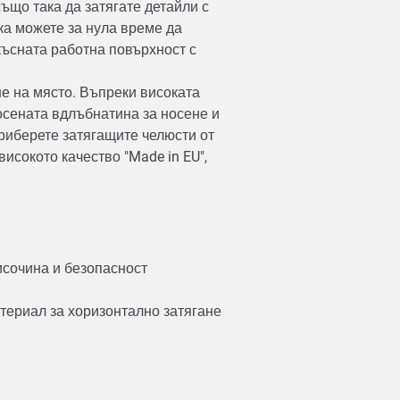
що така да затягате детайли с
а можете за нула време да
късната работна повърхност с
не на място. Въпреки високата
осената вдлъбнатина за носене и
приберете затягащите челюсти от
исокото качество "Made in EU",
исочина и безопасност
териал за хоризонтално затягане