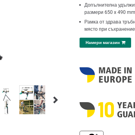
Допълнителна удължит
размери 650 x 490 m
Рамка от здрава тръбн
място при съхранение 
Намери магазин