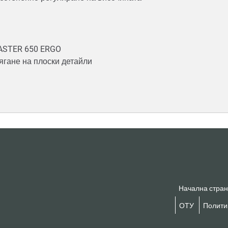
MASTER 650 ERGO
тягане на плоски детайли
Начална стра
ОТУ
Политик