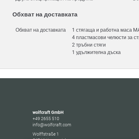
Обхват на доставката
Обхват на доставката
1 стягаща и работна маса 
4 пластмасови челюсти за с
2 тръбни стяги
1 удължителна дъска
wolfcraft GmbH
+49 2655 510
info@wolfcraft.com
Wolffstraße 1