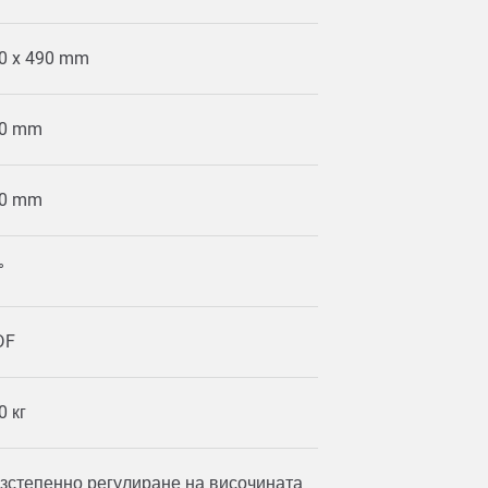
0 x 490 mm
0 mm
0 mm
°
DF
0 кг
зстепенно регулиране на височината