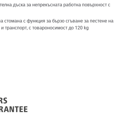
елна дъска за непрекъсната работна повърхност с
m
а стомана с функция за бързо сгъване за пестене на
и транспорт, с товароносимост до 120 kg