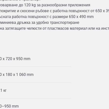
атоварване до 120 kg за разнообразни приложения
окритие и скосени ръбове с работна повърхност от 650 x 
ъсната работна повърхност с размери 650 x 490 mm
луминиева дръжка за удобно транспортиране
 на затягащите челюсти от пластмасов материал или на ин
0 x 720 x 950 mm
0 x 180 x 1 060 mm
,1 кг
0–950 mm