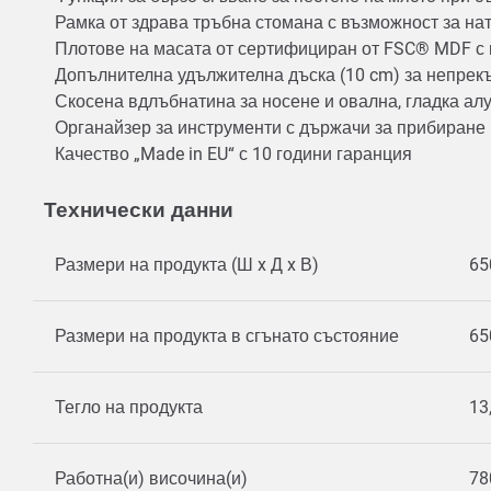
Рамка от здрава тръбна стомана с възможност за н
Плотове на масата от сертифициран от FSC® MDF с п
Допълнителна удължителна дъска (10 cm) за непрек
Скосена вдлъбнатина за носене и овална, гладка а
Органайзер за инструменти с държачи за прибиране
Качество „Made in EU“ с 10 години гаранция
Технически данни
Размери на продукта (Ш x Д x В)
65
Размери на продукта в сгънато състояние
65
Тегло на продукта
13
Работна(и) височина(и)
78