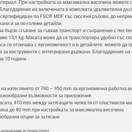
ериал. При настройката за максимална височина можете съ
Благодарение на включената в комплекта удължителна дъск
т сертифициран по FSC® MDF със скосени ръбове, до непре
вани и за по-големи детайли.
а бързо сгъване за гъвкав транспорт и съхранение с песте
мо 13,1 kg. Масата може да се транспортира удобно със ск
са се отличава с ергономичност и в детайлите: можете да 
 за инструменти с интегрирани държачи. Благодарение на в
за 10 години.
 на изтеглянето от 780 – 950 mm за ергономична работна в
 разнообразни възможности за приложение
масата, 410 mm между затягащите челюсти от пластмасов ма
чина до 80 mm при настройката за максимална височина
ообразни опции за затягане
съхранение и транспорт