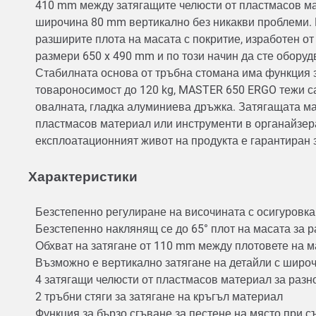
410 mm между затягащите челюсти от пластмасов мат
широчина 80 mm вертикално без никакви проблеми. 
разширите плота на масата с покритие, изработен о
размери 650 x 490 mm и по този начин да сте оборуд
Стабилната основа от тръбна стомана има функция з
товароносимост до 120 kg, MASTER 650 ERGO тежи са
овалната, гладка алуминиева дръжка. Затягащата ма
пластмасов материал или инструменти в органайзера
експлоатационният живот на продукта е гарантиран 
Характеристики
Безстепенно регулиране на височината с осигуровка
Безстепенно наклянящ се до 65° плот на масата за
Обхват на затягане от 110 mm между плотовете на 
Възможно е вертикално затягане на детайли с широ
4 затягащи челюсти от пластмасов материал за разн
2 тръбни стяги за затягане на кръгъл материал
Функция за бързо сгъване за пестене на място при 