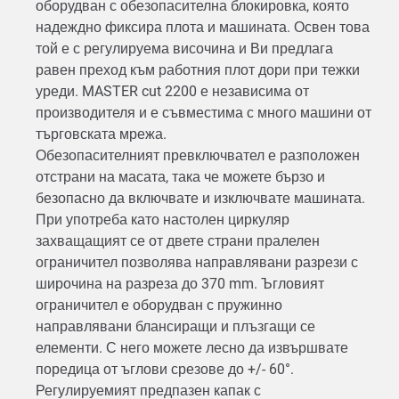
оборудван с обезопасителна блокировка, която
надеждно фиксира плота и машината. Освен това
той е с регулируема височина и Ви предлага
равен преход към работния плот дори при тежки
уреди. MASTER cut 2200 е независима от
производителя и е съвместима с много машини от
търговската мрежа.
Обезопасителният превключвател е разположен
отстрани на масата, така че можете бързо и
безопасно да включвате и изключвате машината.
При употреба като настолен циркуляр
захващащият се от двете страни пралелен
ограничител позволява направлявани разрези с
широчина на разреза до 370 mm. Ъгловият
ограничител е оборудван с пружинно
направлявани блансиращи и плъзгащи се
елементи. С него можете лесно да извършвате
поредица от ъглови срезове до +/- 60°.
Регулируемият предпазен капак с