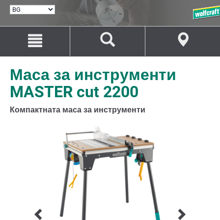
ИЗБИРАНЕ
НА
ЕЗИК
Преминаване
Преминаване
към
към
съдържанието
навигацията
Маса за инструменти
MASTER cut 2200
Компактната маса за инструменти