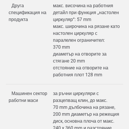
Друга
макс. височина на работния
спецификация на
детайл при функция „настолен
продукта
циркуляр“: 57 mm
макс. широчина на рязане като
настолен циркуляр с
паралелен ограничител:
370 mm
диаметър на отворите за
стягане 20 mm
отстояние на отворите на
работния плот 128 mm
Машинен сектор
за ръчни циркуляри с
работни маси
разцепващ клин, до макс.
70 mm дълбочина на рязане,
200 mm диаметър на режещия
диск, основна плоча от макс.
240 x 360 mm и разстояние