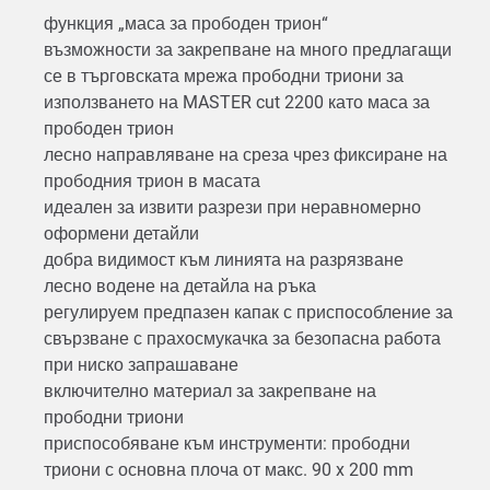
функция „маса за прободен трион“
възможности за закрепване на много предлагащи
се в търговската мрежа прободни триони за
използването на MASTER cut 2200 като маса за
прободен трион
лесно направляване на среза чрез фиксиране на
прободния трион в масата
идеален за извити разрези при неравномерно
оформени детайли
добра видимост към линията на разрязване
лесно водене на детайла на ръка
регулируем предпазен капак с приспособление за
свързване с прахосмукачка за безопасна работа
при ниско запрашаване
включително материал за закрепване на
прободни триони
приспособяване към инструменти: прободни
триони с основна плоча от макс. 90 x 200 mm