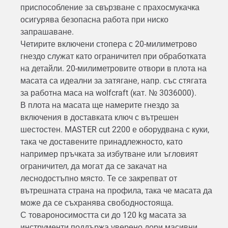
приспособление за свързване с прахосмукачка
осигурява безопасна работа при ниско
запрашаване.
Четирите включени стопера с 20-милиметрово
гнездо служат като ограничител при обработката
на детайли. 20-милиметровите отвори в плота на
масата са идеални за затягане, напр. със стягата
за работна маса на wolfcraft (кат. № 3036000).
В плота на масата ще намерите гнездо за
включения в доставката ключ с вътрешен
шестостен. MASTER cut 2200 е оборудвана с куки,
така че доставените принадлежносто, като
например пръчката за избутване или ъгловият
ограничител, да могат да се закачат на
леснодостъпно място. Те се закрепват от
вътрешната страна на профила, така че масата да
може да се съхранява свободностояща.
С товароносимостта си до 120 kg масата за
инструменти поддържа уверено дори масивни