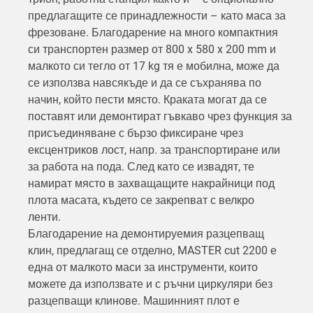
предлагащите се принадлежности – като маса за
фрезоване. Благодарение на много компактния
си транспортен размер от 800 x 580 x 200 mm и
малкото си тегло от 17 kg тя е мобилна, може да
се използва навсякъде и да се съхранява по
начин, който пести място. Краката могат да се
поставят или демонтират гъвкаво чрез функция за
присъединяване с бързо фиксиране чрез
ексцентриков лост, напр. за транспортиране или
за работа на пода. След като се извадят, те
намират място в захващащите накрайници под
плота масата, където се закрепват с велкро
ленти.
Благодарение на демонтируемия разцепващ
клин, предлагащ се отделно, MASTER cut 2200 е
една от малкото маси за инструменти, които
можете да използвате и с ръчни циркуляри без
разцепващи клинове. Машинният плот е