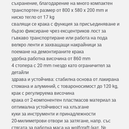
съхранение, благодарение на много компактен
транспортен размер от 800 x 580 x 200 mm и
ниско тегло от 17 kg
свалящи се крака с функция за присъединяване и
бързо фиксиране чрез ексцентриков лост за
гъвкаво транспортиране или работа на пода
велкро ленти и захващащи накрайници за
поемане на демонтираните крака
удобна работна височина от 860 mm
4 стопера с 20 mm гнездо като ограничител за
детайли
здрава и устойчива: стабилна основа от лакирана
стомана и алуминий, с товароносимост до 120 kg,
крак с регулируема височина
крака от 2-компонентен пластмасов материал за
оптимална устойчивост на хлъзгане
куки за инструменти и принадлежности
20-милиметрови отвори за затягане, напр. със
стягата за работна маса на wolfcraft (кат. №