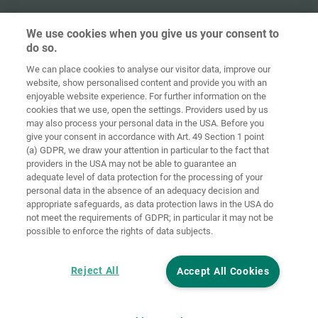
We use cookies when you give us your consent to
do so.
Начална
Защита на
We can place cookies to analyse our visitor data, improve our
страница
Контакт
Импресум
данните
website, show personalised content and provide you with an
enjoyable website experience. For further information on the
Политика за
cookies that we use, open the settings. Providers used by us
ОТУ
бисквитки
Вписване
may also process your personal data in the USA. Before you
give your consent in accordance with Art. 49 Section 1 point
Accessibility
(a) GDPR, we draw your attention in particular to the fact that
Statement
providers in the USA may not be able to guarantee an
adequate level of data protection for the processing of your
Настройки на бисквитките
personal data in the absence of an adequacy decision and
appropriate safeguards, as data protection laws in the USA do
not meet the requirements of GDPR; in particular it may not be
possible to enforce the rights of data subjects.
Reject All
Accept All Cookies