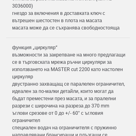
3036000)
гнездо за включения в доставката ключ с
вътрешен шестостен в плота на масата
масата може да се съхранява свободностояща
функция „циркуляр“
възможности за закрепване на много предлагащи
се в търговската мрежа ръчни циркуляри за
използването на MASTER cut 2200 като настолен
циркуляр
двустранно захващащ се паралелен ограничител,
идеален за по-малки детайли, които могат да
бъдат преместени през масата, и за пралелни
разрези с широчина на разреза до 370 mm
ъглови срезове от 0 до +/- 60° с ъгловия
ограничител
специален водач на ограничителя с пружинно
направлявани блансиращи и плъзгащи се