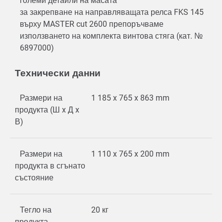
големи детайли на масата
за закрепване на направляващата релса FKS 145
върху MASTER cut 2600 препоръчваме
използването на комплекта винтова стяга (кат. №
6897000)
Технически данни
Размери на
1 185 x 765 x 863 mm
продукта (Ш x Д x
В)
Размери на
1 110 x 765 x 200 mm
продукта в сгънато
състояние
Тегло на
20 кг
продукта