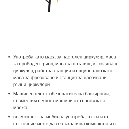
Употреба като маса за настолен циркуляр, маса
за прободен трион, маса за потапящ и скосяващ
циркуляр, работна станция и опционално като
маса за фрезоване и станция за насочвани
ръчни циркуляри
Машинен плот с обезопасителна блокировка,
съвместим с много машини от търговската
мрежа
възможност за мобилна употреба, в сгънато
състояние може да се съхранява компактно и в