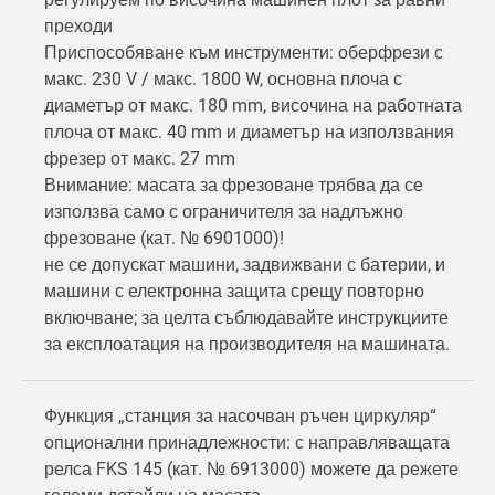
преходи
Приспособяване към инструменти: оберфрези с
макс. 230 V / макс. 1800 W, основна плоча с
диаметър от макс. 180 mm, височина на работната
плоча от макс. 40 mm и диаметър на използвания
фрезер от макс. 27 mm
Внимание: масата за фрезоване трябва да се
използва само с ограничителя за надлъжно
фрезоване (кат. № 6901000)!
не се допускат машини, задвижвани с батерии, и
машини с електронна защита срещу повторно
включване; за целта съблюдавайте инструкциите
за експлоатация на производителя на машината.
Функция „станция за насочван ръчен циркуляр“
опционални принадлежности: с направляващата
релса FKS 145 (кат. № 6913000) можете да режете