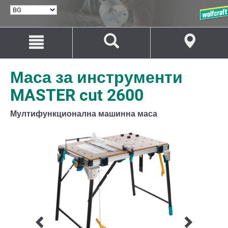
ИЗБИРАНЕ
НА
ЕЗИК
Преминаване
Преминаване
към
към
съдържанието
навигацията
Маса за инструменти
MASTER cut 2600
Мултифункционална машинна маса