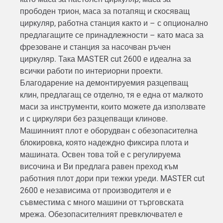
прободен трион, маса за потапящ и скосяващ
циркуляр, работна станция както и – с опционално
предлагащите се принадлежности – като маса за
фрезоване и станция за насочван ръчен
циркуляр. Така MASTER cut 2600 е идеална за
всички работи по интериорни проекти.
Благодарение на демонтируемия разцепващ
клин, предлагащ се отделно, тя е една от малкото
маси за инструменти, които можете да използвате
и с циркуляри без разцепващи клинове.
Машинният плот е оборудван с обезопасителна
блокировка, която надеждно фиксира плота и
машината. Освен това той е с регулируема
височина и Ви предлага равен преход към
работния плот дори при тежки уреди. MASTER cut
2600 е независима от производителя и е
съвместима с много машини от търговската
мрежа. Обезопасителният превключвател е