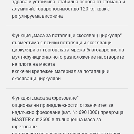
здрава и устойчива: стабилна основа от стомана и
алуминий, товароносимост до 120 kg, крак с
регулируема височина
Функция „маса за потапящ и скосяващ циркуляр“
съвместима с всички потапящи и скосяващи
циркуляри от търговската мрежа благодарение на
мултифункционалното разположение на отворите
на плота на масата
включен крепежен материал за потапящи и
скосяващи циркуляри
Функция „маса за фрезоване“
опционални принадлежности: ограничител за
надлъжно фрезоване (кат. № 6901000) превръща
MASTER cut 2600 в пълноценна маса за
фрезоване
регулируем по височина машинен плот за равни