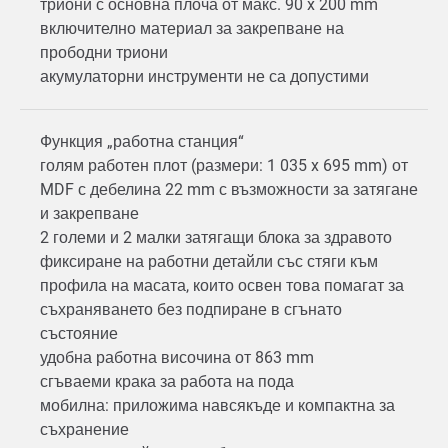
триони с основна плоча от макс. 90 x 200 mm
включително материал за закрепване на
прободни триони
акумулаторни инструменти не са допустими
Функция „работна станция“
голям работен плот (размери: 1 035 x 695 mm) от
MDF с дебелина 22 mm с възможности за затягане
и закрепване
2 големи и 2 малки затягащи блока за здравото
фиксиране на работни детайли със стяги към
профила на масата, които освен това помагат за
съхраняването без подпиране в сгънато
състояние
удобна работна височина от 863 mm
сгъваеми крака за работа на пода
мобилна: приложима навсякъде и компактна за
съхранение