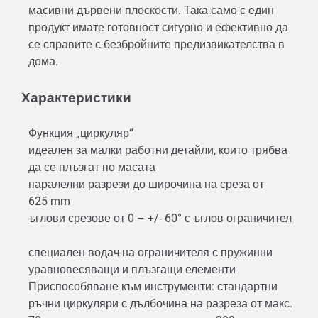
масивни дървени плоскости. Така само с един
продукт имате готовност сигурно и ефективно да
се справите с безбройните предизвикателства в
дома.
Характеристики
Функция „циркуляр“
идеален за малки работни детайли, които трябва
да се плъзгат по масата
паралелни разрези до широчина на среза от
625 mm
ъглови срезове от 0 – +/- 60° с ъглов ограничител
специален водач на ограничителя с пружинни
уравновесяващи и плъзгащи елементи
Приспособяване към инструменти: стандартни
ръчни циркуляри с дълбочина на разреза от макс.