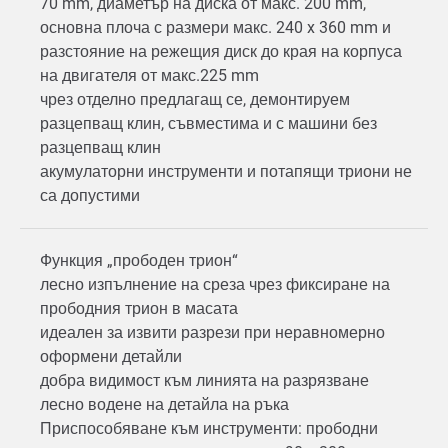
70 mm, диаметър на диска от макс. 200 mm,
основна плоча с размери макс. 240 x 360 mm и
разстояние на режещия диск до края на корпуса
на двигателя от макс.225 mm
чрез отделно предлагащ се, демонтируем
разцепващ клин, съвместима и с машини без
разцепващ клин
акумулаторни инструменти и потапящи триони не
са допустими
Функция „прободен трион“
лесно изпълнение на среза чрез фиксиране на
прободния трион в масата
идеален за извити разрези при неравномерно
оформени детайли
добра видимост към линията на разрязване
лесно водене на детайла на ръка
Приспособяване към инструменти: прободни