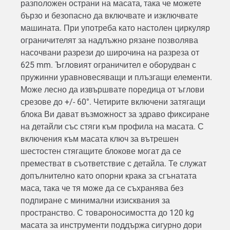
разположен острани на масата, така че можете
бързо и безопасно да включвате и изключвате
машината. При употреба като настолен циркуляр
ограничителят за надлъжно рязане позволява
насочвани разрези до широчина на разреза от
625 mm. Ъгловият ограничител е оборудван с
пружинни уравновесяващи и плъзгащи елементи.
Може лесно да извършвате поредица от ъглови
срезове до +/- 60°. Четирите включени затягащи
блока Ви дават възможност за здраво фиксиране
на детайли със стяги към профила на масата. С
включения към масата ключ за вътрешен
шестостен стягащите блокове могат да се
преместват в съответствие с детайла. Те служат
допълнително като опорни крака за сгънатата
маса, така че тя може да се съхранява без
подпиране с минимални изисквания за
пространство. С товароносимостта до 120 kg
масата за инструменти поддържа сигурно дори