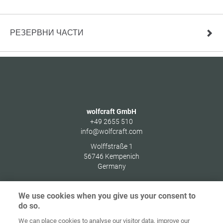
РЕЗЕРВНИ ЧАСТИ
wolfcraft GmbH
+49 2655 510
info@wolfcraft.com
Wolffstraße 1
56746
Kempenich
Germany
We use cookies when you give us your consent to
do so.
Начална
Защита на
We can place cookies to analyse our visitor data, improve our