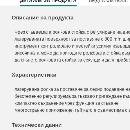
CURRENT
ДЕТАЙЛИ ЗА ПРОДУКТА
ВИДЕОКЛИПОВЕ
TAB:
Описание на продукта
Чрез сгъваемата ролкова стойка с регулиране на ви
лагеруваната повърхност за поставяне с 300 mm шир
инструмент контролирано и пестейки усилия извършв
височината може да пригодите ролковата стойка към
да сгънете ролковата стойка за секунди и да я приб
Характеристики
лагерувана ролка за поставяне за лесно подаване н
безстепенно регулируема за гъвкаво пригаждане къ
компактно съхранение чрез функция за сгъване
многостранно приложение, тъй като е съвместима с
Технически данни