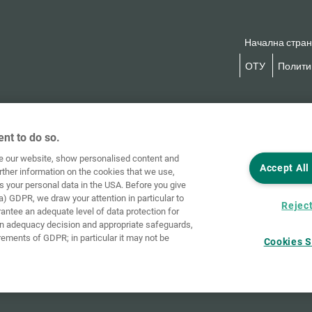
Начална стра
ОТУ
Политик
nt to do so.
ve our website, show personalised content and
Accept All
rther information on the cookies that we use,
s your personal data in the USA. Before you give
a) GDPR, we draw your attention in particular to
Reject
rantee an adequate level of data protection for
an adequacy decision and appropriate safeguards,
rements of GDPR; in particular it may not be
Cookies S