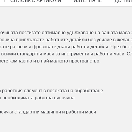
СПИСЪК С АРТИКУЛИ
ИЗТЕГЛЯНЕ
ДОПЪЛ
сочината постигате оптимално удължаване на вашата маса з
очина приплъзвате работните детайли без усилие в желана
ате разрези и фрезовате дълги работни детайли. Чрез бес
 всички стандартни маси за инструменти и работни маси. 
ерете компактно и в най-малкото пространство.
а работния елемент в посоката на обработване
м необходимата работна височина
 всички стандартни машинни и работни маси