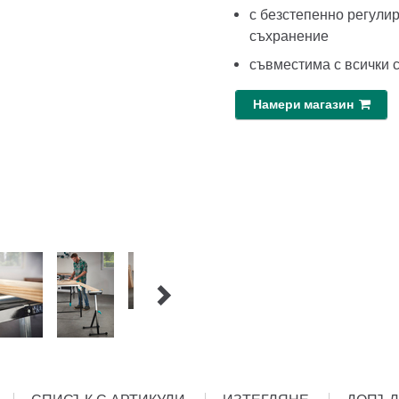
с безстепенно регулир
съхранение
съвместима с всички 
Намери магазин