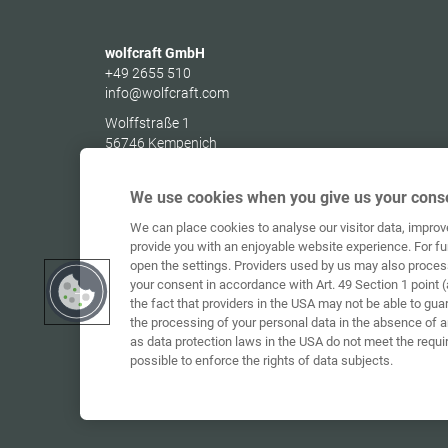
wolfcraft GmbH
+49 2655 510
info@wolfcraft.com
Wolffstraße 1
56746
Kempenich
Germany
We use cookies when you give us your conse
We can place cookies to analyse our visitor data, impro
provide you with an enjoyable website experience. For fu
open the settings. Providers used by us may also proces
your consent in accordance with Art. 49 Section 1 point (
the fact that providers in the USA may not be able to gua
the processing of your personal data in the absence of 
as data protection laws in the USA do not meet the requi
possible to enforce the rights of data subjects.