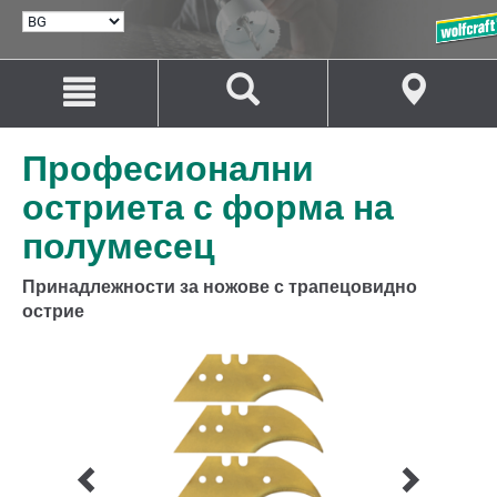
ИЗБИРАНЕ
НА
ЕЗИК
Преминаване
Преминаване
към
към
съдържанието
навигацията
Професионални
остриета с форма на
полумесец
Принадлежности за ножове с трапецовидно
острие