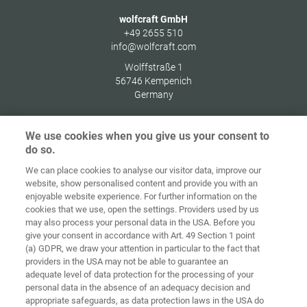
wolfcraft GmbH
+49 2655 510
info@wolfcraft.com
Wolffstraße 1
56746
Kempenich
Germany
We use cookies when you give us your consent to
do so.
Начална
Защита на
We can place cookies to analyse our visitor data, improve our
страница
Контакт
Импресум
данните
website, show personalised content and provide you with an
enjoyable website experience. For further information on the
Политика за
cookies that we use, open the settings. Providers used by us
ОТУ
бисквитки
Вписване
may also process your personal data in the USA. Before you
give your consent in accordance with Art. 49 Section 1 point
Accessibility
(a) GDPR, we draw your attention in particular to the fact that
Statement
providers in the USA may not be able to guarantee an
adequate level of data protection for the processing of your
Настройки на бисквитките
personal data in the absence of an adequacy decision and
appropriate safeguards, as data protection laws in the USA do