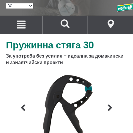
ИЗБИРАНЕ
НА
ЕЗИК
Преминаване
Преминаване
към
към
съдържанието
навигацията
Пружинна стяга 30
За употреба без усилия – идеална за домакински
и занаятчийски проекти