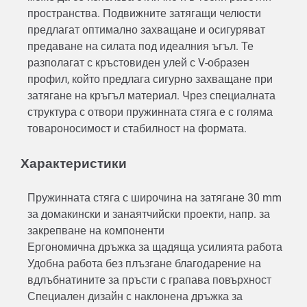
пространства. Подвижните затягащи челюсти
предлагат оптимално захващане и осигуряват
предаване на силата под идеалния ъгъл. Те
разполагат с кръстовиден улей с V-образен
профил, който предлага сигурно захващане при
затягане на кръгъл материал. Чрез специалната
структура с отвори пружинната стяга е с голяма
товароносимост и стабилност на формата.
Характеристики
Пружинната стяга с широчина на затягане 30 mm
за домакински и занаятчийски проекти, напр. за
закрепване на компоненти
Ергономична дръжка за щадяща усилията работа
Удобна работа без плъзгане благодарение на
вдлъбнатините за пръсти с грапава повърхност
Специален дизайн с наклонена дръжка за