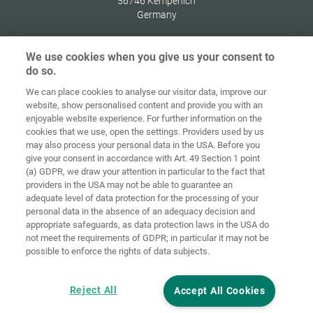
56746
Kempenich
Germany
We use cookies when you give us your consent to
do so.
Начална
Защита на
We can place cookies to analyse our visitor data, improve our
страница
Контакт
Импресум
данните
website, show personalised content and provide you with an
enjoyable website experience. For further information on the
Политика за
cookies that we use, open the settings. Providers used by us
ОТУ
бисквитки
Вписване
may also process your personal data in the USA. Before you
give your consent in accordance with Art. 49 Section 1 point
Accessibility
(a) GDPR, we draw your attention in particular to the fact that
Statement
providers in the USA may not be able to guarantee an
adequate level of data protection for the processing of your
Настройки на бисквитките
personal data in the absence of an adequacy decision and
appropriate safeguards, as data protection laws in the USA do
not meet the requirements of GDPR; in particular it may not be
possible to enforce the rights of data subjects.
Reject All
Accept All Cookies