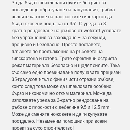
За да бъдат шпакловани фугите без риск за
последващо образуване на напуквания, трябва
челните кантове на плоскостите гипскартон да
бъдат скосени под ъгъл от 35°. С уреда за 3-
кратно рендосване на ръбове от wolcraft успявате
без упражнения за захождане – за секунди,
прецизно и безопасно. Просто поставете,
плъзнете по продължение на ръбовете на
гипскартона и готово. Трите ефективни остриета
режат материала безопасно и щадят силите. Така
със само едно преминаване получавате прецизен
35-градусов ъгъл с фини чисти отрезни ръбове,
които след това може да шпакловате особено
бързо и икономично откъм материал. Може да
използвате уреда за 3-кратно рендосване на
ръбове с плоскости с дебелина 9,5 и 12,5 mm.
Може да сменяте ножовете и да ги купувате
поотделно. Незаменим помощник при всеки
проект за сухо строителство!