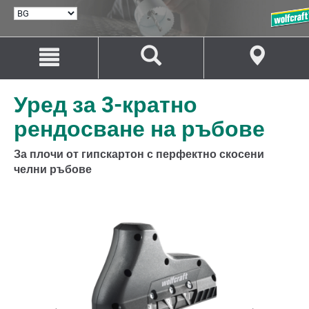
ИЗБИРАНЕ
НА
ЕЗИК
Преминаване
Преминаване
към
към
съдържанието
навигацията
Уред за 3-кратно
рендосване на ръбове
За плочи от гипскартон с перфектно скосени
челни ръбове