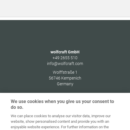
wolfcraft GmbH
+49 2655 510
info@wolfcraft.com
Wolffstraße 1
56746
Kempenich
Germany
We use cookies when you give us your consent to
do so.
Начална
Защита на
We can place cookies to analyse our visitor data, improve our
страница
Контакт
Импресум
данните
website, show personalised content and provide you with an
enjoyable website experience. For further information on the