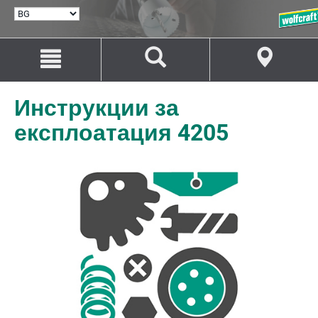
ИЗБИРАНЕ
НА
ЕЗИК
Преминаване
Преминаване
към
към
съдържанието
навигацията
Инструкции за
експлоатация 4205