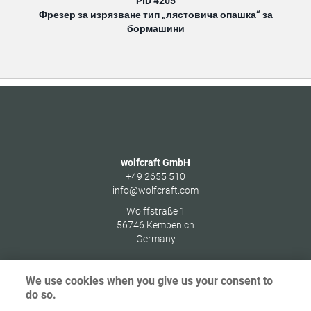
PID 4205
Фрезер за изрязване тип „лястовича опашка“ за
бормашини
wolfcraft GmbH
+49 2655 510
info@wolfcraft.com
Wolffstraße 1
56746
Kempenich
Germany
We use cookies when you give us your consent to
do so.