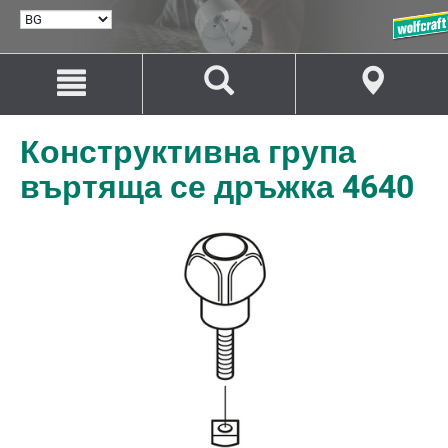
ИЗБИРАНЕ
НА
ЕЗИК
Преминаване
Преминаване
към
към
съдържанието
навигацията
Конструктивна група
въртяща се дръжка 4640