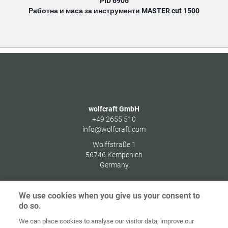
PID 6906
Работна и маса за инструменти MASTER cut 1500
wolfcraft GmbH
+49 2655 510
info@wolfcraft.com
Wolffstraße 1
56746
Kempenich
Germany
We use cookies when you give us your consent to
do so.
Начална
Защита на
We can place cookies to analyse our visitor data, improve our
страница
Контакт
Импресум
данните