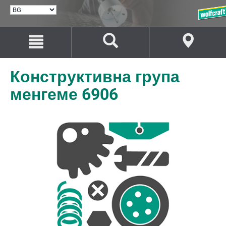
ИЗБИРАНЕ
НА
ЕЗИК
Преминаване
Преминаване
към
към
съдържанието
навигацията
Конструктивна група
менгеме 6906