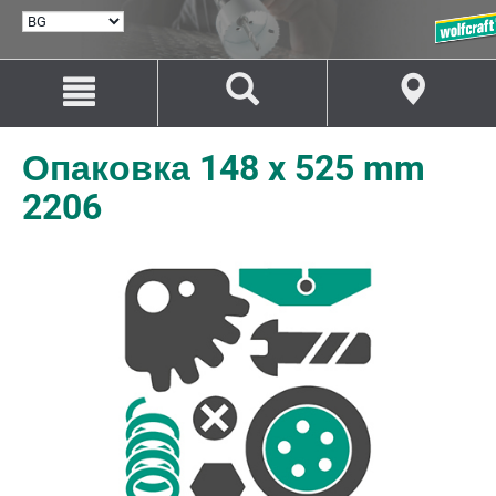
ИЗБИРАНЕ
НА
ЕЗИК
Преминаване
Преминаване
към
към
съдържанието
навигацията
Опаковка 148 x 525 mm
2206