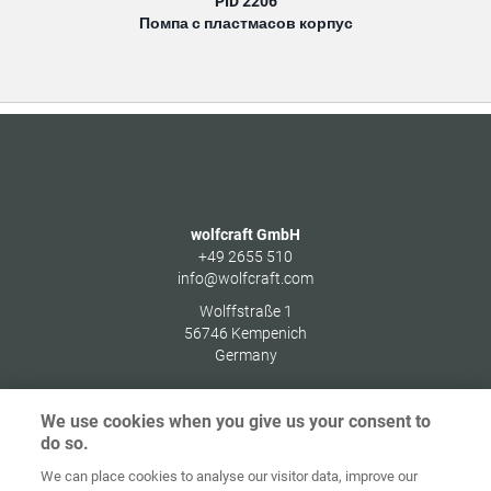
PID 2206
Помпа с пластмасов корпус
wolfcraft GmbH
+49 2655 510
info@wolfcraft.com
Wolffstraße 1
56746
Kempenich
Germany
We use cookies when you give us your consent to
do so.
Начална
Защита на
We can place cookies to analyse our visitor data, improve our
страница
Контакт
Импресум
данните