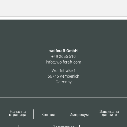
wolfcraft GmbH
+49 2655 510
info@wolfcraft.com
Wolffstraße 1
56746
Kempenich
Germany
Начална
Защита на
страница
Контакт
Импресум
данните