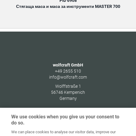
PID 6908
Стягаща маса и маса за инструменти MASTER 700
wolfcraft GmbH
+49 2655 510
info@wolfcraft.com
Wolffstraße 1
56746
Kempenich
Germany
We use cookies when you give us your consent to
do so.
Начална
Защита на
We can place cookies to analyse our visitor data, improve our
страница
Контакт
Импресум
данните