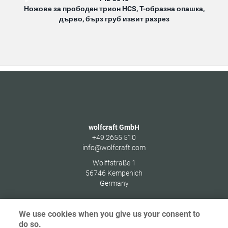
Ножове за прободен трион HCS, T-образна опашка,
Ножо
дърво, бърз груб извит разрез
wolfcraft GmbH
+49 2655 510
info@wolfcraft.com
Wolffstraße 1
56746
Kempenich
Germany
We use cookies when you give us your consent to
do so.