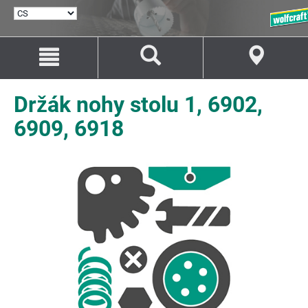
VYBRAT
JAZYK
Přejít
Přejít
na
na
Obsah
Navigaci
Držák nohy stolu 1, 6902,
6909, 6918