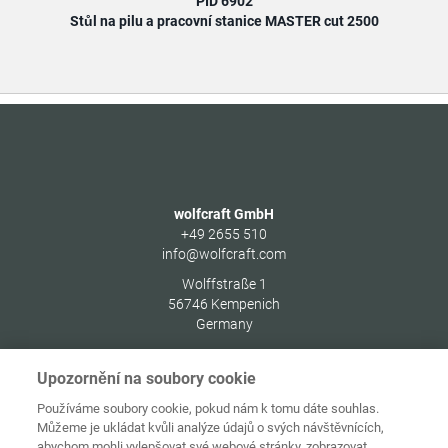
PID 6902
Stůl na pilu a pracovní stanice MASTER cut 2500
wolfcraft GmbH
+49 2655 510
info@wolfcraft.com
Wolffstraße 1
56746
Kempenich
Germany
Upozornění na soubory cookie
Používáme soubory cookie, pokud nám k tomu dáte souhlas.
Můžeme je ukládat kvůli analýze údajů o svých návštěvnících,
Ochrana
Domovská
osobních
abychom mohli vylepšovat své webové stránky, zobrazovat