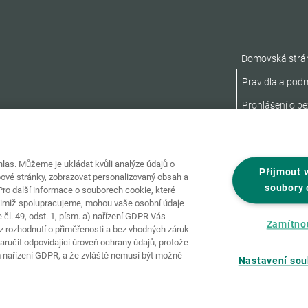
Domovská strá
Pravidla a pod
Prohlášení o be
as. Můžeme je ukládat kvůli analýze údajů o
Přijmout 
ové stránky, zobrazovat personalizovaný obsah a
soubory 
ro další informace o souborech cookie, které
nimiž spolupracujeme, mohou vaše osobní údaje
čl. 49, odst. 1, písm. a) nařízení GDPR Vás
Zamítno
 rozhodnutí o přiměřenosti a bez vhodných záruk
ručit odpovídající úroveň ochrany údajů, protože
 nařízení GDPR, a že zvláště nemusí být možné
Nastavení sou