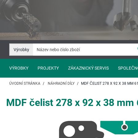
Přejít
Přejít
na
na
Obsah
Navigaci
Výrobky
VÝROBKY
PROJEKTY
ZÁKAZNICKÝ SERVIS
SPOLEČN
ÚVODNÍ STRÁNKA
NÁHRADNÍ DÍLY
MDF ČELIST 278 X 92 X 38 MM 6
MDF čelist 278 x 92 x 38 mm 