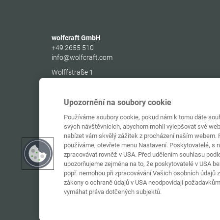
wolfcraft GmbH
+49 2655 510
info@wolfcraft.com
Wolffstraße 1
56746
Kempenich
Germany
Upozornění na soubory cookie
Používáme soubory cookie, pokud nám k tomu dáte souhl
svých návštěvnících, abychom mohli vylepšovat své web
nabízet vám skvělý zážitek z procházení naším webem. P
používáme, otevřete menu Nastavení. Poskytovatelé, s 
zpracovávat rovněž v USA. Před udělením souhlasu podle 
upozorňujeme zejména na to, že poskytovatelé v USA bez
popř. nemohou při zpracovávání Vašich osobních údajů za
zákony o ochraně údajů v USA neodpovídají požadavkům
vymáhat práva dotčených subjektů.