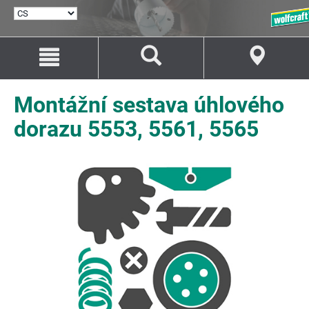
VYBRAT
JAZYK
Přejít
Přejít
na
na
Obsah
Navigaci
Montážní sestava úhlového
dorazu 5553, 5561, 5565