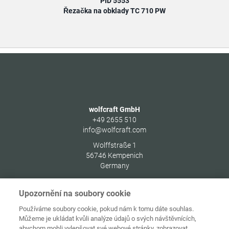
PID 5553
Řezačka na obklady TC 710 PW
wolfcraft GmbH
+49 2655 510
info@wolfcraft.com
Wolffstraße 1
56746
Kempenich
Germany
Upozornění na soubory cookie
Používáme soubory cookie, pokud nám k tomu dáte souhlas.
Můžeme je ukládat kvůli analýze údajů o svých návštěvnících,
Ochrana
Domovská
osobních
abychom mohli vylepšovat své webové stránky, zobrazovat