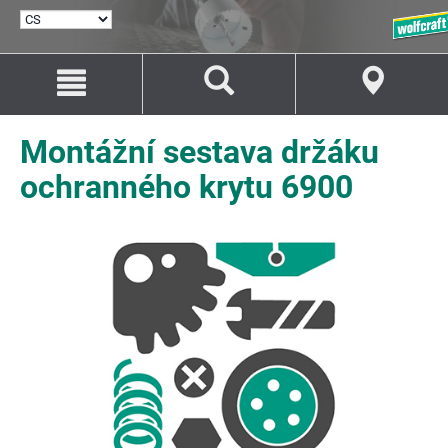
VYBRAT
JAZYK
Přejít
Přejít
na
na
Obsah
Navigaci
Montážní sestava držáku
ochranného krytu 6900