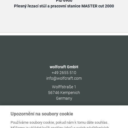
PID 6900
Přesný řezací stůl a pracovní stanice MASTER cut 2000
Přes
wolfcraft GmbH
+49 2655 510
info@wolfcraft.com
Wolffstraße 1
56746
Kempenich
Germany
Upozornění na soubory cookie
Používáme soubory cookie, pokud nám k tomu dáte souhlas.
Můžeme je ukládat kvůli analýze údajů o svých návštěvnících,