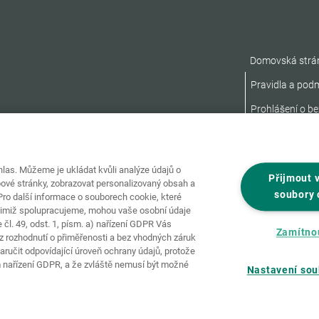
Domovská strá
Pravidla a pod
Prohlášení o be
as. Můžeme je ukládat kvůli analýze údajů o
Přijmout 
ové stránky, zobrazovat personalizovaný obsah a
soubory 
ro další informace o souborech cookie, které
nimiž spolupracujeme, mohou vaše osobní údaje
čl. 49, odst. 1, písm. a) nařízení GDPR Vás
Zamítno
 rozhodnutí o přiměřenosti a bez vhodných záruk
ručit odpovídající úroveň ochrany údajů, protože
 nařízení GDPR, a že zvláště nemusí být možné
Nastavení sou