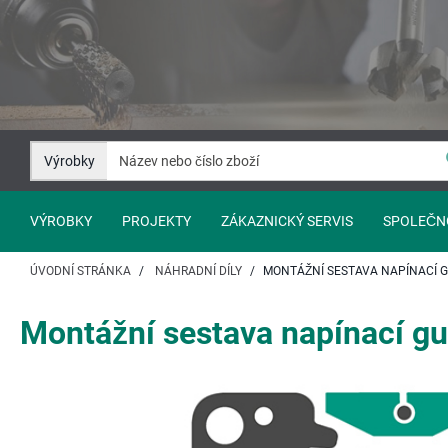
Přejít
Přejít
na
na
Obsah
Navigaci
Výrobky
VÝROBKY
PROJEKTY
ZÁKAZNICKÝ SERVIS
SPOLEČN
ÚVODNÍ STRÁNKA
NÁHRADNÍ DÍLY
MONTÁŽNÍ SESTAVA NAPÍNACÍ 
Montážní sestava napínací 