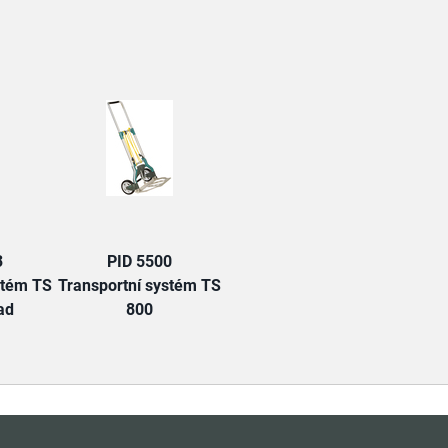
TAB:
3
PID 5500
stém TS
Transportní systém TS
ad
800