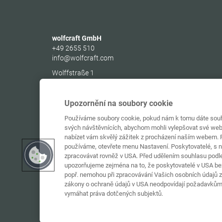
wolfcraft GmbH
+49 2655 510
info@wolfcraft.com
Wolffstraße 1
56746
Kempenich
Germany
Upozornění na soubory cookie
Používáme soubory cookie, pokud nám k tomu dáte souhl
svých návštěvnících, abychom mohli vylepšovat své web
nabízet vám skvělý zážitek z procházení naším webem. P
používáme, otevřete menu Nastavení. Poskytovatelé, s 
zpracovávat rovněž v USA. Před udělením souhlasu podle 
upozorňujeme zejména na to, že poskytovatelé v USA bez
popř. nemohou při zpracovávání Vašich osobních údajů za
zákony o ochraně údajů v USA neodpovídají požadavkům
vymáhat práva dotčených subjektů.