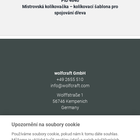
PID 4640
Mistrovská kolíkovačka – kolíkovací šablona pro
spojování dřeva
wolfcraft GmbH
+49 2655 510
info@wolfcraft.com
Wolffstraße 1
56746
Kempenich
Germany
Upozornění na soubory cookie
Používáme soubory cookie, pokud nám k tomu dáte souhlas.
Můžeme je ukládat kvůli analýze údajů o svých návštěvnících,