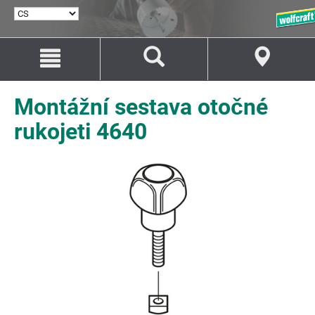
VYBRAT
JAZYK
Přejít
Přejít
na
na
Obsah
Navigaci
Montážní sestava otočné
rukojeti 4640