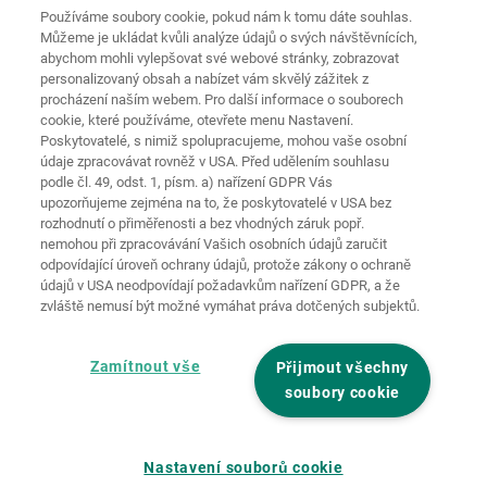
Používáme soubory cookie, pokud nám k tomu dáte souhlas.
Můžeme je ukládat kvůli analýze údajů o svých návštěvnících,
Ochrana
Domovská
osobních
abychom mohli vylepšovat své webové stránky, zobrazovat
stránka
Kontakt
Tiráž
údajů
personalizovaný obsah a nabízet vám skvělý zážitek z
procházení naším webem. Pro další informace o souborech
Zásady
cookie, které používáme, otevřete menu Nastavení.
používání
Pravidla a
souborů
Poskytovatelé, s nimiž spolupracujeme, mohou vaše osobní
podmínky
cookie
Přihlásit
údaje zpracovávat rovněž v USA. Před udělením souhlasu
podle čl. 49, odst. 1, písm. a) nařízení GDPR Vás
Prohlášení o
upozorňujeme zejména na to, že poskytovatelé v USA bez
bezbariérovosti
rozhodnutí o přiměřenosti a bez vhodných záruk popř.
nemohou při zpracovávání Vašich osobních údajů zaručit
Nastavení souborů cookies
odpovídající úroveň ochrany údajů, protože zákony o ochraně
údajů v USA neodpovídají požadavkům nařízení GDPR, a že
zvláště nemusí být možné vymáhat práva dotčených subjektů.
Zamítnout vše
Přijmout všechny
soubory cookie
Nastavení souborů cookie