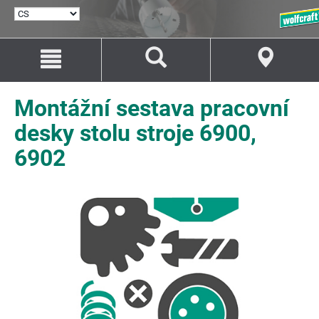
VYBRAT
JAZYK
Přejít
Přejít
na
na
Obsah
Navigaci
Montážní sestava pracovní
desky stolu stroje 6900,
6902