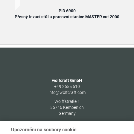
PID 6900
Přesný řezací stůl a pracovní stanice MASTER cut 2000
Přes
wolfcraft GmbH
+49 2655 510
info@wolfcraft.com
Wolffstraße 1
56746
Kempenich
Germany
Upozornění na soubory cookie