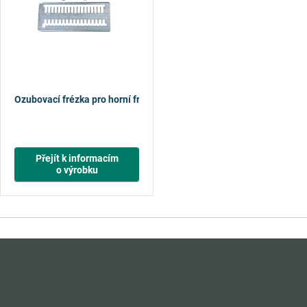
Ozubovací frézka pro horní frézku
Přejít k informacím
o výrobku