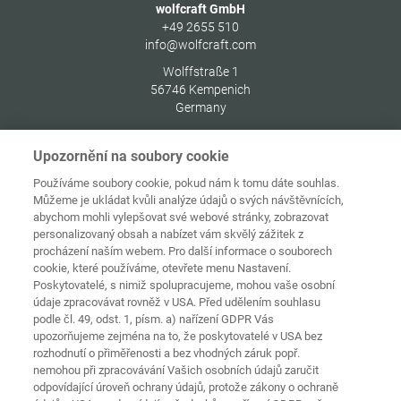
wolfcraft GmbH
+49 2655 510
info@wolfcraft.com
Wolffstraße 1
56746
Kempenich
Germany
Upozornění na soubory cookie
Používáme soubory cookie, pokud nám k tomu dáte souhlas.
Můžeme je ukládat kvůli analýze údajů o svých návštěvnících,
Ochrana
Domovská
osobních
abychom mohli vylepšovat své webové stránky, zobrazovat
stránka
Kontakt
Tiráž
údajů
personalizovaný obsah a nabízet vám skvělý zážitek z
procházení naším webem. Pro další informace o souborech
Zásady
cookie, které používáme, otevřete menu Nastavení.
používání
Pravidla a
souborů
Poskytovatelé, s nimiž spolupracujeme, mohou vaše osobní
podmínky
cookie
Přihlásit
údaje zpracovávat rovněž v USA. Před udělením souhlasu
podle čl. 49, odst. 1, písm. a) nařízení GDPR Vás
Prohlášení o
upozorňujeme zejména na to, že poskytovatelé v USA bez
bezbariérovosti
rozhodnutí o přiměřenosti a bez vhodných záruk popř.
nemohou při zpracovávání Vašich osobních údajů zaručit
Nastavení souborů cookies
odpovídající úroveň ochrany údajů, protože zákony o ochraně