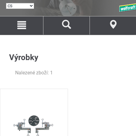
VYBRAT
JAZYK
Přejít
Přejít
na
na
Obsah
Navigaci
Výrobky
Nalezené zboží: 1