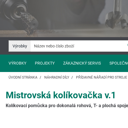
Přejít
Přejít
na
na
Obsah
Navigaci
Výrobky
VÝROBKY
PROJEKTY
ZÁKAZNICKÝ SERVIS
SPOLEČN
ÚVODNÍ STRÁNKA
NÁHRADNÍ DÍLY
PŘÍDAVNÉ NÁŘADÍ PRO STROJE
Mistrovská kolíkovačka v.1
Kolíkovací pomůcka pro dokonalá rohová, T- a plochá spoj