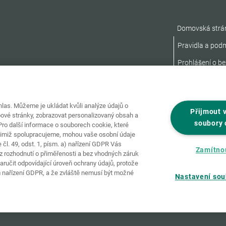
Domovská strá
Pravidla a pod
Prohlášení o be
as. Můžeme je ukládat kvůli analýze údajů o
Přijmout 
ové stránky, zobrazovat personalizovaný obsah a
soubory 
ro další informace o souborech cookie, které
nimiž spolupracujeme, mohou vaše osobní údaje
čl. 49, odst. 1, písm. a) nařízení GDPR Vás
Zamítno
 rozhodnutí o přiměřenosti a bez vhodných záruk
ručit odpovídající úroveň ochrany údajů, protože
 nařízení GDPR, a že zvláště nemusí být možné
Nastavení sou