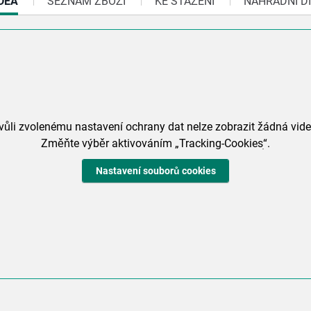
URRENT
DEA
SEZNAM ZBOŽÍ
KE STAŽENÍ
NÁHRADNÍ DÍ
B:
vůli zvolenému nastavení ochrany dat nelze zobrazit žádná vide
Změňte výběr aktivováním „Tracking-Cookiesׅ“.
Nastavení souborů cookies