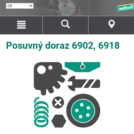
VYBRAT
JAZYK
Přejít
Přejít
na
na
Obsah
Navigaci
Posuvný doraz 6902, 6918