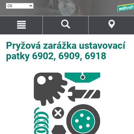
VYBRAT
JAZYK
Přejít
Přejít
na
na
Obsah
Navigaci
Pryžová zarážka ustavovací
patky 6902, 6909, 6918