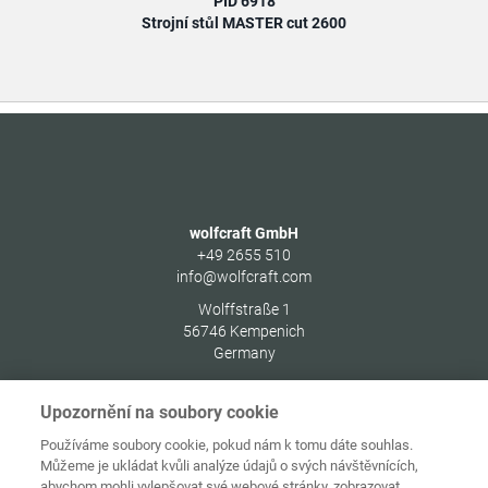
PID 6918
Strojní stůl MASTER cut 2600
wolfcraft GmbH
+49 2655 510
info@wolfcraft.com
Wolffstraße 1
56746
Kempenich
Germany
Upozornění na soubory cookie
Používáme soubory cookie, pokud nám k tomu dáte souhlas.
Můžeme je ukládat kvůli analýze údajů o svých návštěvnících,
Ochrana
Domovská
osobních
abychom mohli vylepšovat své webové stránky, zobrazovat