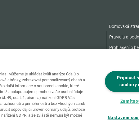
Domovská strá
Pravidla a pod
Prohlášení o be
as. Můžeme je ukládat kvůli analýze údajů o
Přijmout 
ové stránky, zobrazovat personalizovaný obsah a
soubory 
ro další informace o souborech cookie, které
nimiž spolupracujeme, mohou vaše osobní údaje
čl. 49, odst. 1, písm. a) nařízení GDPR Vás
Zamítno
 rozhodnutí o přiměřenosti a bez vhodných záruk
ručit odpovídající úroveň ochrany údajů, protože
 nařízení GDPR, a že zvláště nemusí být možné
Nastavení sou