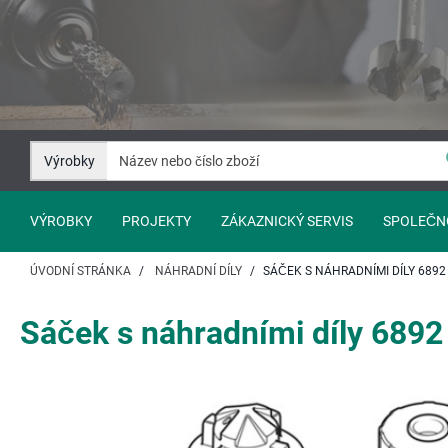
Přejít
Přejít
na
na
Obsah
Navigaci
Výrobky
VÝROBKY
PROJEKTY
ZÁKAZNICKÝ SERVIS
SPOLEČN
ÚVODNÍ STRÁNKA
NÁHRADNÍ DÍLY
SÁČEK S NÁHRADNÍMI DÍLY 6892
Sáček s náhradními díly 6892