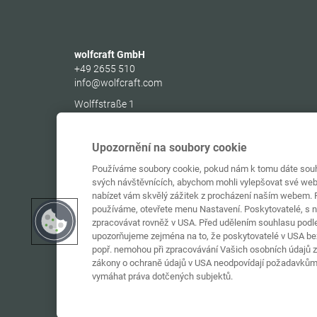
wolfcraft GmbH
+49 2655 510
info@wolfcraft.com
Wolffstraße 1
56746
Kempenich
Germany
Upozornění na soubory cookie
Používáme soubory cookie, pokud nám k tomu dáte souhl
svých návštěvnících, abychom mohli vylepšovat své web
nabízet vám skvělý zážitek z procházení naším webem. P
používáme, otevřete menu Nastavení. Poskytovatelé, s 
zpracovávat rovněž v USA. Před udělením souhlasu podle 
upozorňujeme zejména na to, že poskytovatelé v USA bez
popř. nemohou při zpracovávání Vašich osobních údajů za
zákony o ochraně údajů v USA neodpovídají požadavkům
vymáhat práva dotčených subjektů.