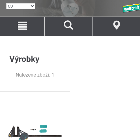
VYBRAT
JAZYK
Přejít
Přejít
na
na
Obsah
Navigaci
Výrobky
Nalezené zboží: 1