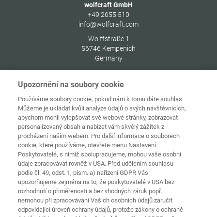
wolfcraft GmbH
+49 2655 510
info@wolfcraft.com
Wolffstraße 1
56746
Kempenich
Germany
Upozornění na soubory cookie
Používáme soubory cookie, pokud nám k tomu dáte souhlas.
Můžeme je ukládat kvůli analýze údajů o svých návštěvnících,
Ochrana
Domovská
osobních
abychom mohli vylepšovat své webové stránky, zobrazovat
stránka
Kontakt
Tiráž
údajů
personalizovaný obsah a nabízet vám skvělý zážitek z
procházení naším webem. Pro další informace o souborech
Zásady
cookie, které používáme, otevřete menu Nastavení.
používání
Pravidla a
souborů
Poskytovatelé, s nimiž spolupracujeme, mohou vaše osobní
podmínky
cookie
Přihlásit
údaje zpracovávat rovněž v USA. Před udělením souhlasu
podle čl. 49, odst. 1, písm. a) nařízení GDPR Vás
Prohlášení o
upozorňujeme zejména na to, že poskytovatelé v USA bez
bezbariérovosti
rozhodnutí o přiměřenosti a bez vhodných záruk popř.
nemohou při zpracovávání Vašich osobních údajů zaručit
Nastavení souborů cookies
odpovídající úroveň ochrany údajů, protože zákony o ochraně