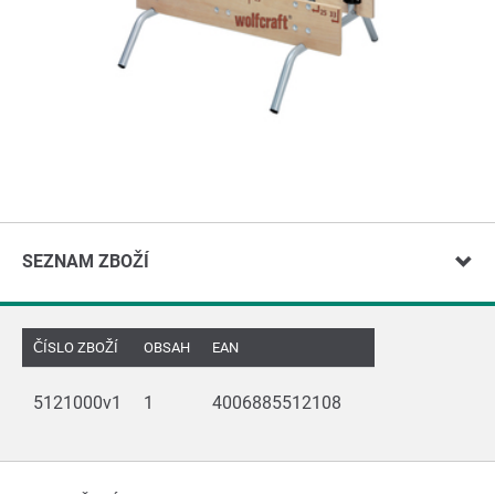
SEZNAM ZBOŽÍ
ČÍSLO ZBOŽÍ
OBSAH
EAN
5121000v1
1
4006885512108