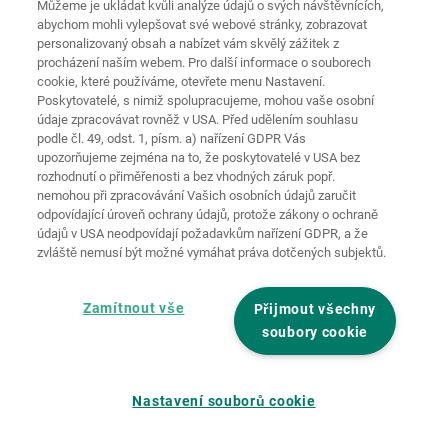
Můžeme je ukládat kvůli analýze údajů o svých návštěvnících,
Ochrana
Domovská
osobních
abychom mohli vylepšovat své webové stránky, zobrazovat
stránka
Kontakt
Tiráž
údajů
personalizovaný obsah a nabízet vám skvělý zážitek z
procházení naším webem. Pro další informace o souborech
Zásady
cookie, které používáme, otevřete menu Nastavení.
používání
Pravidla a
souborů
Poskytovatelé, s nimiž spolupracujeme, mohou vaše osobní
podmínky
cookie
Přihlásit
údaje zpracovávat rovněž v USA. Před udělením souhlasu
podle čl. 49, odst. 1, písm. a) nařízení GDPR Vás
Prohlášení o
upozorňujeme zejména na to, že poskytovatelé v USA bez
bezbariérovosti
rozhodnutí o přiměřenosti a bez vhodných záruk popř.
nemohou při zpracovávání Vašich osobních údajů zaručit
Nastavení souborů cookies
odpovídající úroveň ochrany údajů, protože zákony o ochraně
údajů v USA neodpovídají požadavkům nařízení GDPR, a že
zvláště nemusí být možné vymáhat práva dotčených subjektů.
Zamítnout vše
Přijmout všechny
soubory cookie
Nastavení souborů cookie