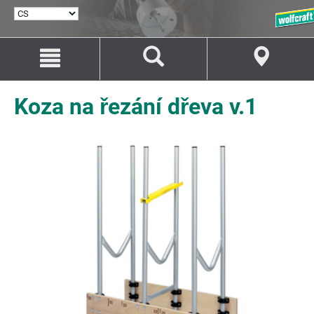
VYBRAT
JAZYK
Přejít
Přejít
na
na
Obsah
Navigaci
Koza na řezání dřeva v.1