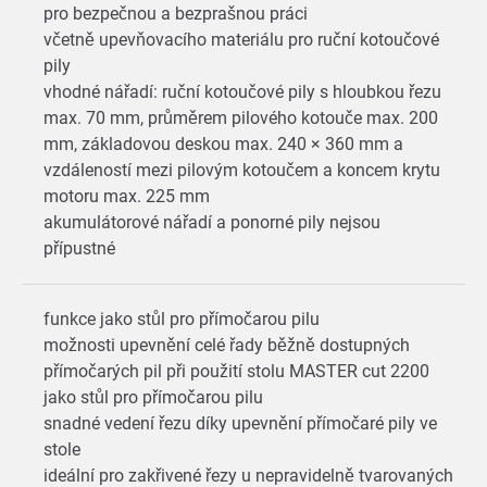
pro bezpečnou a bezprašnou práci
včetně upevňovacího materiálu pro ruční kotoučové
pily
vhodné nářadí: ruční kotoučové pily s hloubkou řezu
max. 70 mm, průměrem pilového kotouče max. 200
mm, základovou deskou max. 240 × 360 mm a
vzdáleností mezi pilovým kotoučem a koncem krytu
motoru max. 225 mm
akumulátorové nářadí a ponorné pily nejsou
přípustné
funkce jako stůl pro přímočarou pilu
možnosti upevnění celé řady běžně dostupných
přímočarých pil při použití stolu MASTER cut 2200
jako stůl pro přímočarou pilu
snadné vedení řezu díky upevnění přímočaré pily ve
stole
ideální pro zakřivené řezy u nepravidelně tvarovaných