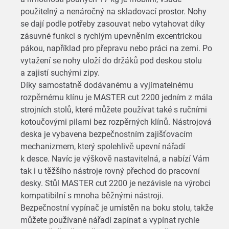
použitelný a nenáročný na skladovací prostor. Nohy
se dají podle potřeby zasouvat nebo vytahovat díky
zásuvné funkci s rychlým upevněním excentrickou
pákou, například pro přepravu nebo práci na zemi. Po
vytažení se nohy uloží do držáků pod deskou stolu
a zajistí suchými zipy.
Díky samostatně dodávanému a vyjímatelnému
rozpěrnému klínu je MASTER cut 2200 jedním z mála
strojních stolů, které můžete používat také s ručními
kotoučovými pilami bez rozpěrných klínů. Nástrojová
deska je vybavena bezpečnostním zajišťovacím
mechanizmem, který spolehlivě upevní nářadí
k desce. Navíc je výškově nastavitelná, a nabízí Vám
tak i u těžšího nástroje rovný přechod do pracovní
desky. Stůl MASTER cut 2200 je nezávisle na výrobci
kompatibilní s mnoha běžnými nástroji.
Bezpečnostní vypínač je umístěn na boku stolu, takže
můžete používané nářadí zapínat a vypínat rychle