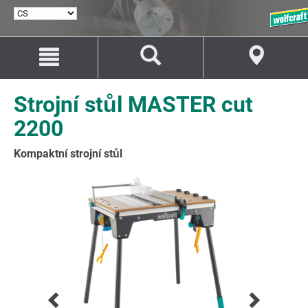
VYBRAT
JAZYK
Přejít
Přejít
na
na
Obsah
Navigaci
Strojní stůl MASTER cut
2200
Kompaktní strojní stůl