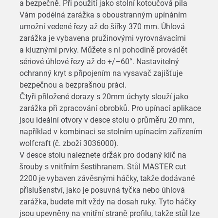
a bezpečně. Při použití jako stolní kotoučová pila
Vám podélná zarážka s oboustranným upínáním
umožní vedené řezy až do šířky 370 mm. Úhlová
zarážka je vybavena pružinovými vyrovnávacími
a kluznými prvky. Můžete s ní pohodlně provádět
sériové úhlové řezy až do +/–60°. Nastavitelný
ochranný kryt s připojením na vysavač zajišťuje
bezpečnou a bezprašnou práci.
Čtyři přiložené dorazy s 20mm úchyty slouží jako
zarážka při zpracování obrobků. Pro upínací aplikace
jsou ideální otvory v desce stolu o průměru 20 mm,
například v kombinaci se stolním upínacím zařízením
wolfcraft (č. zboží 3036000).
V desce stolu naleznete držák pro dodaný klíč na
šrouby s vnitřním šestihranem. Stůl MASTER cut
2200 je vybaven závěsnými háčky, takže dodávané
příslušenství, jako je posuvná tyčka nebo úhlová
zarážka, budete mít vždy na dosah ruky. Tyto háčky
jsou upevněny na vnitřní straně profilu, takže stůl lze