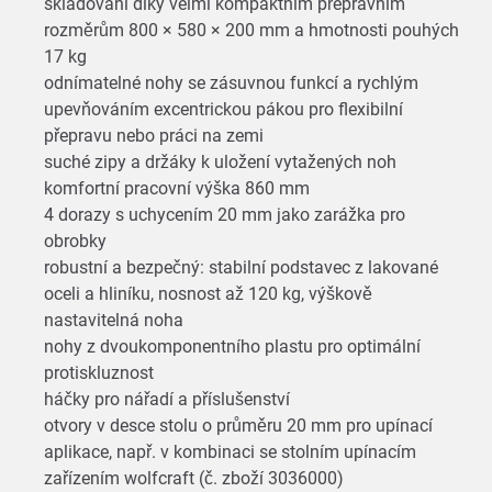
skladování díky velmi kompaktním přepravním
rozměrům 800 × 580 × 200 mm a hmotnosti pouhých
17 kg
odnímatelné nohy se zásuvnou funkcí a rychlým
upevňováním excentrickou pákou pro flexibilní
přepravu nebo práci na zemi
suché zipy a držáky k uložení vytažených noh
komfortní pracovní výška 860 mm
4 dorazy s uchycením 20 mm jako zarážka pro
obrobky
robustní a bezpečný: stabilní podstavec z lakované
oceli a hliníku, nosnost až 120 kg, výškově
nastavitelná noha
nohy z dvoukomponentního plastu pro optimální
protiskluznost
háčky pro nářadí a příslušenství
otvory v desce stolu o průměru 20 mm pro upínací
aplikace, např. v kombinaci se stolním upínacím
zařízením wolfcraft (č. zboží 3036000)