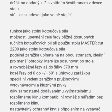
držák na dodaný klíč s vnitřním šestihranem v desce
stolu
stůl lze skladovat jako volně stojící
funkce jako stolní kotoučová pila
možnosti upevnění celé řady běžně dostupných
ručních kotoučových pil při použití stolu MASTER cut
2200 jako stolní kotoučová pila
podélná zarážka upínatelná na obou stranách, ideální
pro menší obrobky, které lze posunovat po stole,
a rovnoběžné řezy až do šířky 370 mm
kosé řezy od 0 do +/–60° s úhlovou zarážkou
speciální vedení zarážky s pružinovými
vyrovnávacími a kluznými prvky
díky samostatně dodávanému vyjímatelnému
rozpěrnému klínu kompatibilní rovněž s nářadím bez
rozpěrného klínu
nastavitelný ochranný kryt s připojením na vysavač