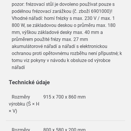
pozor: frézovací stůl je dovoleno používat pouze s
podélnou frézovací zarážkou (č. zboží 6901000)!
Vhodné nářadí: horní frézky s max. 230 V / max. 1
800 W, se základovou deskou o průměru max. 180
mm, výškou základové desky max. 40 mm a
průměrem použité frézy max. 27 mm
akumulátorové nářadí a nářadí s elektronickou
ochranou proti opětovnému rozběhu není přípustné; k
tomu viz pokyny v návodu k obsluze od výrobce
nářadí
Technické údaje
Rozměry
915 x 700 x 860 mm
výrobku (Š × H
× V)
Rozměry
800 x 580 x 200 mm