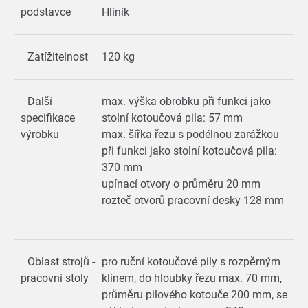
podstavce
Hliník
Zatížitelnost
120 kg
Další
max. výška obrobku při funkci jako
specifikace
stolní kotoučová pila: 57 mm
výrobku
max. šířka řezu s podélnou zarážkou
při funkci jako stolní kotoučová pila:
370 mm
upínací otvory o průměru 20 mm
rozteč otvorů pracovní desky 128 mm
Oblast strojů -
pro ruční kotoučové pily s rozpěrným
pracovní stoly
klínem, do hloubky řezu max. 70 mm,
průměru pilového kotouče 200 mm, se