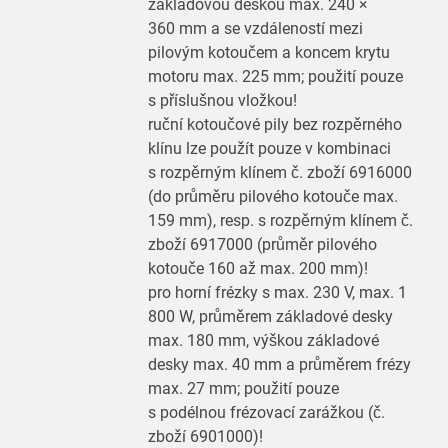
základovou deskou max. 240 ×
360 mm a se vzdáleností mezi
pilovým kotoučem a koncem krytu
motoru max. 225 mm; použití pouze
s příslušnou vložkou!
ruční kotoučové pily bez rozpěrného
klínu lze použít pouze v kombinaci
s rozpěrným klínem č. zboží 6916000
(do průměru pilového kotouče max.
159 mm), resp. s rozpěrným klínem č.
zboží 6917000 (průměr pilového
kotouče 160 až max. 200 mm)!
pro horní frézky s max. 230 V, max. 1
800 W, průměrem základové desky
max. 180 mm, výškou základové
desky max. 40 mm a průměrem frézy
max. 27 mm; použití pouze
s podélnou frézovací zarážkou (č.
zboží 6901000)!