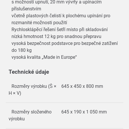
s možností upnutí, 20 mm vývrty a upínacím
příslušenstvím
včetně plastových čelistí k plochému upínání pro
rozmanité možnosti použití
Rychlosklápěcí řešení šetří místo při skladování
nízká hmotnost 12 kg pro snadnou přepravu
vysoká bezpečnost podstavce pro bezpečné zatížení
do 180 kg
vysoká kvalita „Made in Europe“
Technické údaje
Rozměry výrobku (Š ×
645 x 450 x 800 mm
H × V)
Rozměry složeného
645 x 190 x 1 050 mm
výrobku