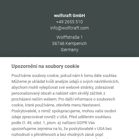
wolfcraft GmbH
+49 2655 510
info@wolfcraft.com
Wolffstraße 1
56746
Kempenich
Germany
Upozornění na soubory cookie
Používáme soubory cookie, pokud nám k tomu dáte souhlas.
Můžeme je ukládat kvůli analýze údajů o svých návštěvnících,
Ochrana
Domovská
osobních
abychom mohli vylepšovat své webové stránky, zobrazovat
stránka
Kontakt
Tiráž
údajů
personalizovaný obsah a nabízet vám skvělý zážitek z
procházení naším webem. Pro další informace o souborech
Zásady
cookie, které používáme, otevřete menu Nastavení.
používání
Pravidla a
souborů
Poskytovatelé, s nimiž spolupracujeme, mohou vaše osobní
podmínky
cookie
Přihlásit
údaje zpracovávat rovněž v USA. Před udělením souhlasu
podle čl. 49, odst. 1, písm. a) nařízení GDPR Vás
Prohlášení o
upozorňujeme zejména na to, že poskytovatelé v USA bez
bezbariérovosti
rozhodnutí o přiměřenosti a bez vhodných záruk popř.