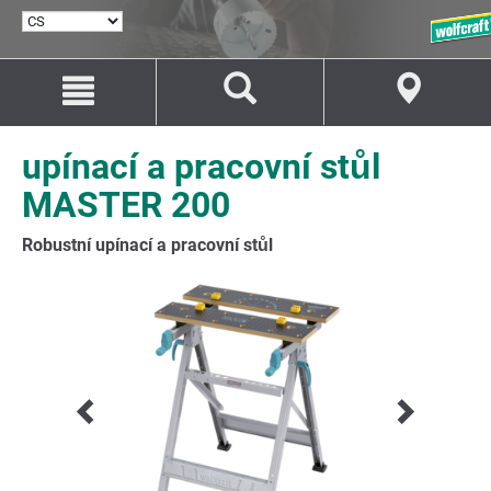
VYBRAT
JAZYK
Přejít
Přejít
na
na
Obsah
Navigaci
upínací a pracovní stůl
MASTER 200
Robustní upínací a pracovní stůl