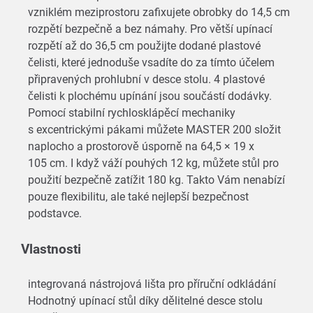
vzniklém meziprostoru zafixujete obrobky do 14,5 cm
rozpětí bezpečně a bez námahy. Pro větší upínací
rozpětí až do 36,5 cm použijte dodané plastové
čelisti, které jednoduše vsadíte do za tímto účelem
připravených prohlubní v desce stolu. 4 plastové
čelisti k plochému upínání jsou součástí dodávky.
Pomocí stabilní rychlosklápěcí mechaniky
s excentrickými pákami můžete MASTER 200 složit
naplocho a prostorově úsporně na 64,5 × 19 x
105 cm. I když váží pouhých 12 kg, můžete stůl pro
použití bezpečně zatížit 180 kg. Takto Vám nenabízí
pouze flexibilitu, ale také nejlepší bezpečnost
podstavce.
Vlastnosti
integrovaná nástrojová lišta pro příruční odkládání
Hodnotný upínací stůl díky dělitelné desce stolu