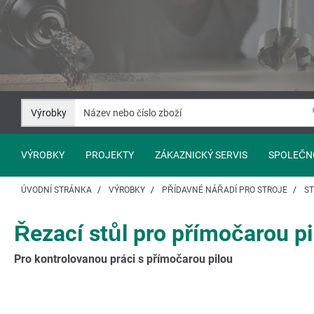
Přejít
Přejít
na
na
Obsah
Navigaci
Výrobky
VÝROBKY
PROJEKTY
ZÁKAZNICKÝ SERVIS
SPOLEČN
ÚVODNÍ STRÁNKA
VÝROBKY
PŘÍDAVNÉ NÁŘADÍ PRO STROJE
ST
Řezací stůl pro přímočarou pi
Pro kontrolovanou práci s přímočarou pilou