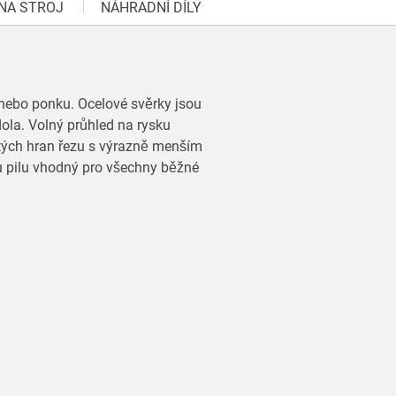
 NA STROJ
NÁHRADNÍ DÍLY
u nebo ponku. Ocelové svěrky jsou
ola. Volný průhled na rysku
istých hran řezu s výrazně menším
u pilu vhodný pro všechny běžné