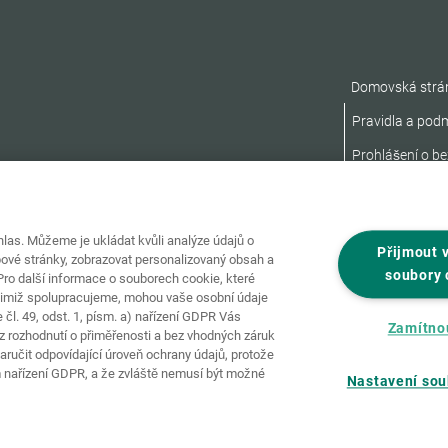
Domovská strá
Pravidla a pod
Prohlášení o be
as. Můžeme je ukládat kvůli analýze údajů o
Přijmout 
ové stránky, zobrazovat personalizovaný obsah a
soubory 
ro další informace o souborech cookie, které
nimiž spolupracujeme, mohou vaše osobní údaje
čl. 49, odst. 1, písm. a) nařízení GDPR Vás
Zamítno
 rozhodnutí o přiměřenosti a bez vhodných záruk
ručit odpovídající úroveň ochrany údajů, protože
 nařízení GDPR, a že zvláště nemusí být možné
Nastavení sou