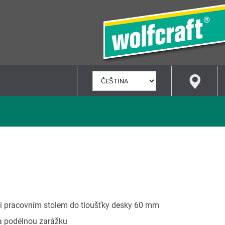
VYBRAT
JAZYK
li pracovním stolem do tloušťky desky 60 mm
 a podélnou zarážku