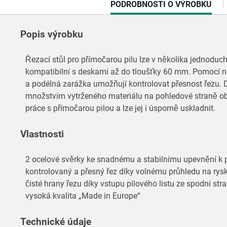
CURRENT
PODROBNOSTI O VÝROBKU
TAB:
Popis výrobku
Řezací stůl pro přímočarou pilu lze v několika jednoduc
kompatibilní s deskami až do tloušťky 60 mm. Pomocí n
a podélná zarážka umožňují kontrolovat přesnost řezu. D
množstvím vytrženého materiálu na pohledové straně obr
práce s přímočarou pilou a lze jej i úsporně uskladnit.
Vlastnosti
2 ocelové svěrky ke snadnému a stabilnímu upevnění k
kontrolovaný a přesný řez díky volnému průhledu na rys
čisté hrany řezu díky vstupu pilového listu ze spodní st
vysoká kvalita „Made in Europe“
Technické údaje