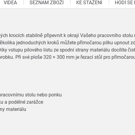
VIDEA
SEZNAM ZBOŽÍ
KE STAŽENÍ
HODÍ SE
hých krocích stabilně připevnit k okraji Vašeho pracovního stol
ěkolika jednoduchých kroků můžete přímočarou pilku upnout zd
íky vstupu pilového listu ze spodní strany materiálu docílíte č
obku. Při své ploše 320 × 300 mm je řezací stůl pro přímočaro
 pracovnímu stolu nebo ponku
ku a podélné zarážce
rany materiálu