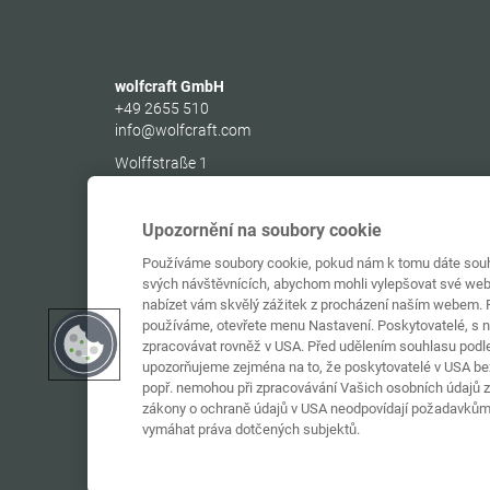
wolfcraft GmbH
+49 2655 510
info@wolfcraft.com
Wolffstraße 1
56746
Kempenich
Germany
Upozornění na soubory cookie
Používáme soubory cookie, pokud nám k tomu dáte souhl
svých návštěvnících, abychom mohli vylepšovat své web
nabízet vám skvělý zážitek z procházení naším webem. P
používáme, otevřete menu Nastavení. Poskytovatelé, s 
zpracovávat rovněž v USA. Před udělením souhlasu podle 
upozorňujeme zejména na to, že poskytovatelé v USA bez
popř. nemohou při zpracovávání Vašich osobních údajů za
zákony o ochraně údajů v USA neodpovídají požadavkům
vymáhat práva dotčených subjektů.