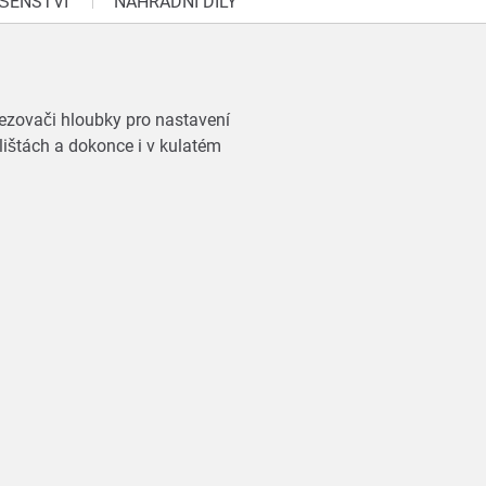
ŠENSTVÍ
NÁHRADNÍ DÍLY
mezovači hloubky pro nastavení
lištách a dokonce i v kulatém