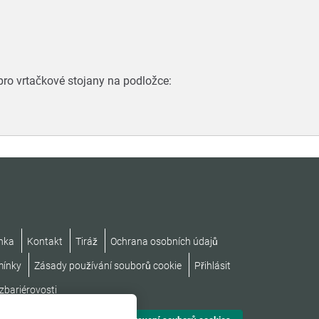
pro vrtačkové stojany na podložce:
nka
Kontakt
Tiráž
Ochrana osobních údajů
mínky
Zásady používání souborů cookie
Přihlásit
zbariérovosti