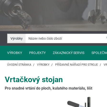
Přejít
Přejít
na
na
Obsah
Navigaci
Výrobky
VÝROBKY
PROJEKTY
ZÁKAZNICKÝ SERVIS
SPOLEČN
ÚVODNÍ STRÁNKA
VÝROBKY
PŘÍDAVNÉ NÁŘADÍ PRO STROJE
V
Vrtačkový stojan
Pro snadné vrtání do ploch, kulatého materiálu, lišt