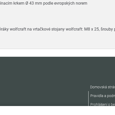
upínacím krkem Ø 43 mm podle evropských norem
ráky wolfcraft na vrtačkové stojany wolfcraft: M8 x 25, šrouby 
Domovská strá
Pravidla a pod
Prohlášení o be