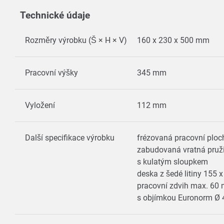
Technické údaje
Rozměry výrobku (Š × H × V)
160 x 230 x 500 mm
Pracovní výšky
345 mm
Vyložení
112 mm
Další specifikace výrobku
frézovaná pracovní ploc
zabudovaná vratná pru
s kulatým sloupkem
deska z šedé litiny 155
pracovní zdvih max. 6
s objímkou Euronorm 