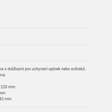
ha s drážkami pro uchycení upínek nebo svěráků
žina
 x 220 mm
0 mm
Ø 43 mm