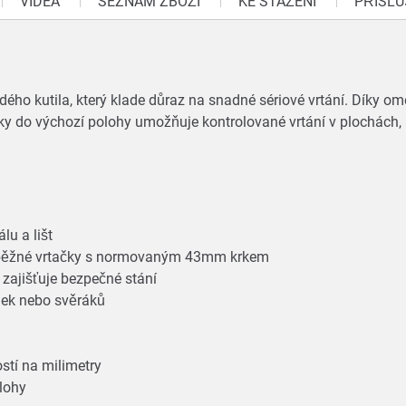
VIDEA
SEZNAM ZBOŽÍ
KE STAŽENÍ
PŘÍSLU
dého kutila, který klade důraz na snadné sériové vrtání. Díky o
čky do výchozí polohy umožňuje kontrolované vrtání v plochách, 
álu a lišt
 běžné vrtačky s normovaným 43mm krkem
i zajišťuje bezpečné stání
nek nebo svěráků
stí na milimetry
olohy