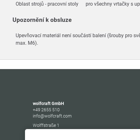
Oblast strojů - pracovní stoly
pro všechny vrtačky s 
Upozornění k obsluze
Upevňovací materiál není součástí balení (šrouby pro svě
max. M6).
wolfcraft GmbH
+49 2655 510
info@wolfcraft.com
Wolffstraße 1
56746
Kempenich
Germany