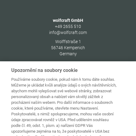
wolfcraft GmbH
+49 2655 510
info@wolfcraft.com
Wolffstraße 1
56746
Kempenich
Germany
Upozornění na soubory cookie
Používáme soubory cookie, pokud nám k tomu dáte souhlas.
Můžeme je ukládat kvůli analýze údajů o svých návštěvnících,
Ochrana
Domovská
osobních
abychom mohli vylepšovat své webové stránky, zobrazovat
stránka
Kontakt
Tiráž
údajů
personalizovaný obsah a nabízet vám skvělý zážitek z
procházení naším webem. Pro další informace o souborech
Zásady
cookie, které používáme, otevřete menu Nastavení.
používání
Pravidla a
souborů
Poskytovatelé, s nimiž spolupracujeme, mohou vaše osobní
podmínky
cookie
Přihlásit
údaje zpracovávat rovněž v USA. Před udělením souhlasu
podle čl. 49, odst. 1, písm. a) nařízení GDPR Vás
Prohlášení o
upozorňujeme zejména na to, že poskytovatelé v USA bez
bezbariérovosti