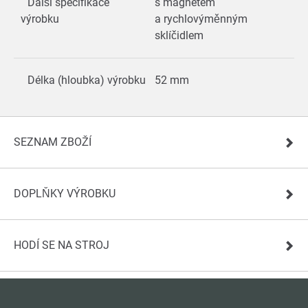
Další specifikace
s magnetem
výrobku
a rychlovýměnným
sklíčidlem
Délka (hloubka) výrobku
52 mm
SEZNAM ZBOŽÍ
DOPLŇKY VÝROBKU
HODÍ SE NA STROJ