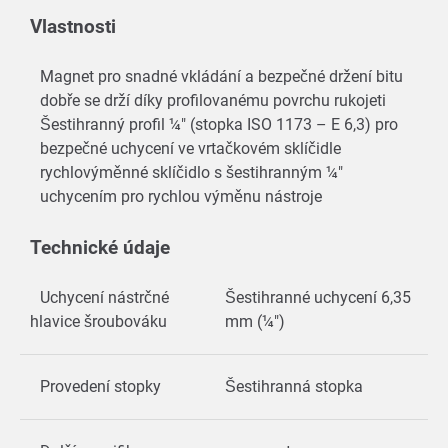
Vlastnosti
Magnet pro snadné vkládání a bezpečné držení bitu
dobře se drží díky profilovanému povrchu rukojeti
Šestihranný profil ¼" (stopka ISO 1173 – E 6,3) pro
bezpečné uchycení ve vrtačkovém sklíčidle
rychlovýměnné sklíčidlo s šestihranným ¼"
uchycením pro rychlou výměnu nástroje
Technické údaje
Uchycení nástrčné
Šestihranné uchycení 6,35
hlavice šroubováku
mm (¼")
Provedení stopky
Šestihranná stopka