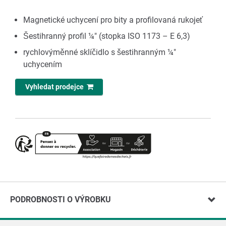
Magnetické uchycení pro bity a profilovaná rukojeť
Šestihranný profil ¼" (stopka ISO 1173 – E 6,3)
rychlovýměnné sklíčidlo s šestihranným ¼"
uchycením
Vyhledat prodejce
PODROBNOSTI O VÝROBKU