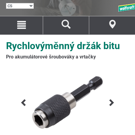
VYBRAT
JAZYK
Přejít
Přejít
na
na
Obsah
Navigaci
Rychlovýměnný držák bitu
Pro akumulátorové šroubováky a vrtačky