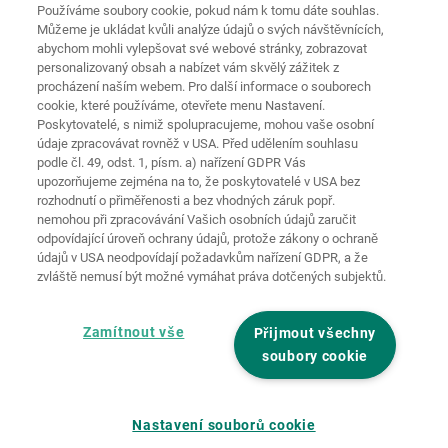
Používáme soubory cookie, pokud nám k tomu dáte souhlas.
Můžeme je ukládat kvůli analýze údajů o svých návštěvnících,
Ochrana
Domovská
osobních
abychom mohli vylepšovat své webové stránky, zobrazovat
stránka
Kontakt
Tiráž
údajů
personalizovaný obsah a nabízet vám skvělý zážitek z
procházení naším webem. Pro další informace o souborech
Zásady
cookie, které používáme, otevřete menu Nastavení.
používání
Pravidla a
souborů
Poskytovatelé, s nimiž spolupracujeme, mohou vaše osobní
podmínky
cookie
Přihlásit
údaje zpracovávat rovněž v USA. Před udělením souhlasu
podle čl. 49, odst. 1, písm. a) nařízení GDPR Vás
Prohlášení o
upozorňujeme zejména na to, že poskytovatelé v USA bez
bezbariérovosti
rozhodnutí o přiměřenosti a bez vhodných záruk popř.
nemohou při zpracovávání Vašich osobních údajů zaručit
Nastavení souborů cookies
odpovídající úroveň ochrany údajů, protože zákony o ochraně
údajů v USA neodpovídají požadavkům nařízení GDPR, a že
zvláště nemusí být možné vymáhat práva dotčených subjektů.
Zamítnout vše
Přijmout všechny
soubory cookie
Nastavení souborů cookie