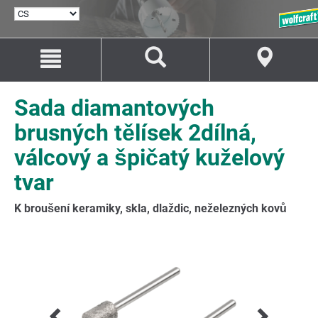
VYBRAT
JAZYK
Přejít
Přejít
na
na
Obsah
Navigaci
Sada diamantových
brusných tělísek 2dílná,
válcový a špičatý kuželový
tvar
K broušení keramiky, skla, dlaždic, neželezných kovů