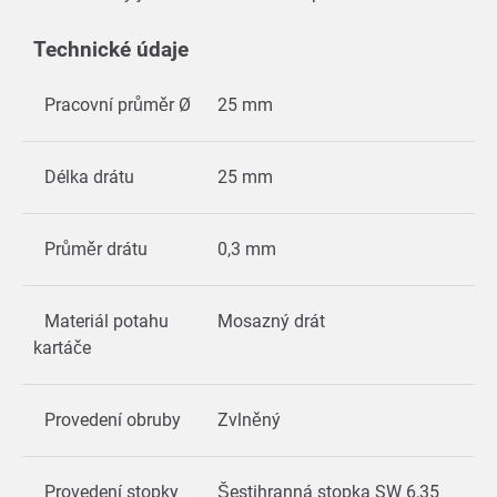
Technické údaje
Pracovní průměr Ø
25 mm
Délka drátu
25 mm
Průměr drátu
0,3 mm
Materiál potahu
Mosazný drát
kartáče
Provedení obruby
Zvlněný
Provedení stopky
Šestihranná stopka SW 6,35