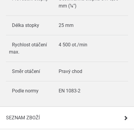
mm (¼")
Délka stopky
25 mm
Rychlost otáčení
4 500 ot./min
max.
Směr otáčení
Pravý chod
Podle normy
EN 1083-2
SEZNAM ZBOŽÍ