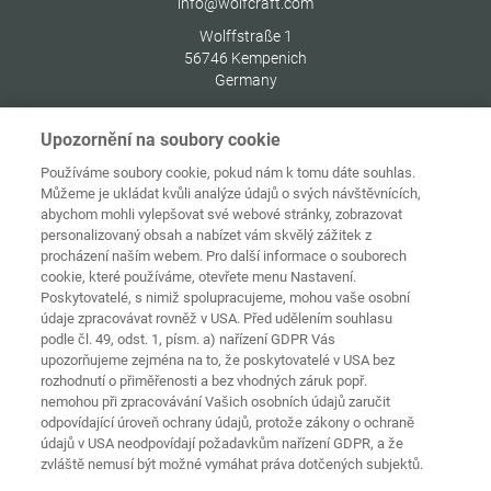
info@wolfcraft.com
Wolffstraße 1
56746
Kempenich
Germany
Upozornění na soubory cookie
Používáme soubory cookie, pokud nám k tomu dáte souhlas.
Můžeme je ukládat kvůli analýze údajů o svých návštěvnících,
Ochrana
Domovská
osobních
abychom mohli vylepšovat své webové stránky, zobrazovat
stránka
Kontakt
Tiráž
údajů
personalizovaný obsah a nabízet vám skvělý zážitek z
procházení naším webem. Pro další informace o souborech
Zásady
cookie, které používáme, otevřete menu Nastavení.
používání
Pravidla a
souborů
Poskytovatelé, s nimiž spolupracujeme, mohou vaše osobní
podmínky
cookie
Přihlásit
údaje zpracovávat rovněž v USA. Před udělením souhlasu
podle čl. 49, odst. 1, písm. a) nařízení GDPR Vás
Prohlášení o
upozorňujeme zejména na to, že poskytovatelé v USA bez
bezbariérovosti
rozhodnutí o přiměřenosti a bez vhodných záruk popř.
nemohou při zpracovávání Vašich osobních údajů zaručit
Nastavení souborů cookies
odpovídající úroveň ochrany údajů, protože zákony o ochraně
údajů v USA neodpovídají požadavkům nařízení GDPR, a že
zvláště nemusí být možné vymáhat práva dotčených subjektů.