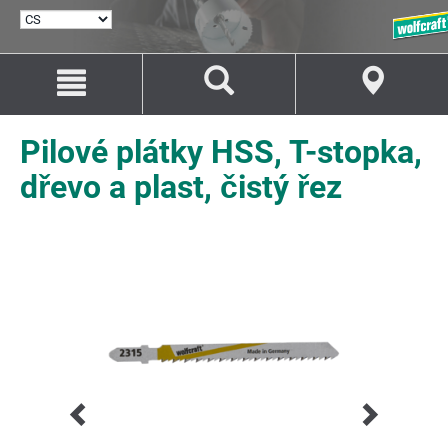
VYBRAT
JAZYK
Přejít
Přejít
na
na
Obsah
Navigaci
Pilové plátky HSS, T-stopka,
dřevo a plast, čistý řez