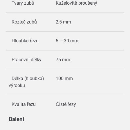
Tvary zubů
Kuželovitě broušený
Rozteč zubů
2,5 mm
Hloubka řezu
5 – 30 mm
Pracovní délky
75 mm
Délka (hloubka)
100 mm
výrobku
Kvalita řezu
Čisté řezy
Balení