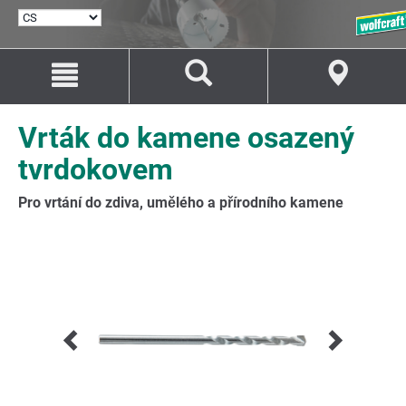
VYBRAT
JAZYK
Přejít
Přejít
na
na
Obsah
Navigaci
Vrták do kamene osazený
tvrdokovem
Pro vrtání do zdiva, umělého a přírodního kamene