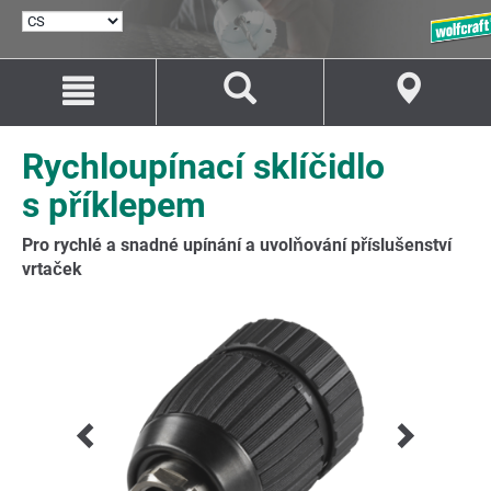
VYBRAT
JAZYK
Přejít
Přejít
na
na
Obsah
Navigaci
Rychloupínací sklíčidlo
s příklepem
Pro rychlé a snadné upínání a uvolňování příslušenství
vrtaček