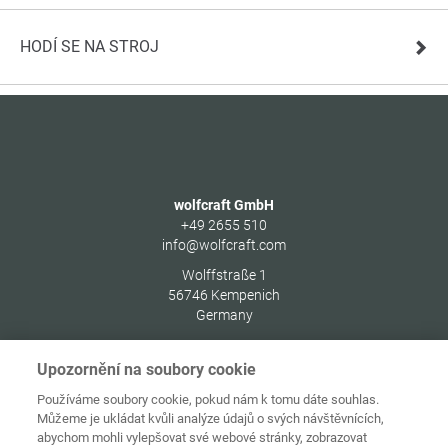
HODÍ SE NA STROJ
wolfcraft GmbH
+49 2655 510
info@wolfcraft.com
Wolffstraße 1
56746
Kempenich
Germany
Upozornění na soubory cookie
Používáme soubory cookie, pokud nám k tomu dáte souhlas.
Můžeme je ukládat kvůli analýze údajů o svých návštěvnících,
Ochrana
Domovská
osobních
abychom mohli vylepšovat své webové stránky, zobrazovat
stránka
Kontakt
Tiráž
údajů