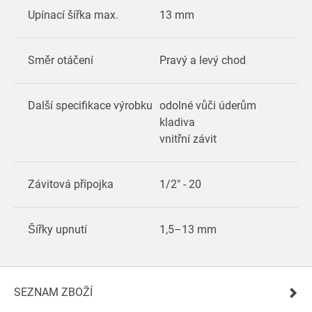
Upínací šířka max.
13 mm
Směr otáčení
Pravý a levý chod
Další specifikace výrobku
odolné vůči úderům
kladiva
vnitřní závit
Závitová přípojka
1/2" - 20
Šířky upnutí
1,5–13 mm
SEZNAM ZBOŽÍ