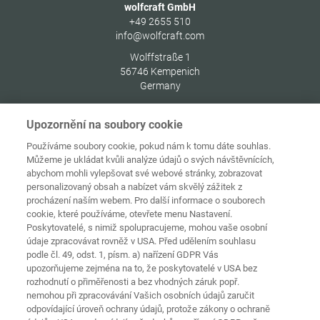
wolfcraft GmbH
+49 2655 510
info@wolfcraft.com
Wolffstraße 1
56746
Kempenich
Germany
Upozornění na soubory cookie
Používáme soubory cookie, pokud nám k tomu dáte souhlas.
Můžeme je ukládat kvůli analýze údajů o svých návštěvnících,
Ochrana
Domovská
osobních
abychom mohli vylepšovat své webové stránky, zobrazovat
stránka
Kontakt
Tiráž
údajů
personalizovaný obsah a nabízet vám skvělý zážitek z
procházení naším webem. Pro další informace o souborech
Zásady
cookie, které používáme, otevřete menu Nastavení.
používání
Pravidla a
souborů
Poskytovatelé, s nimiž spolupracujeme, mohou vaše osobní
podmínky
cookie
Přihlásit
údaje zpracovávat rovněž v USA. Před udělením souhlasu
podle čl. 49, odst. 1, písm. a) nařízení GDPR Vás
Prohlášení o
upozorňujeme zejména na to, že poskytovatelé v USA bez
bezbariérovosti
rozhodnutí o přiměřenosti a bez vhodných záruk popř.
nemohou při zpracovávání Vašich osobních údajů zaručit
Nastavení souborů cookies
odpovídající úroveň ochrany údajů, protože zákony o ochraně