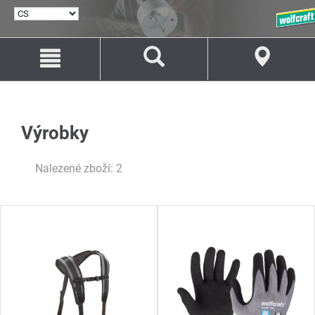
VYBRAT
JAZYK
Přejít
Přejít
na
na
Obsah
Navigaci
Výrobky
Nalezené zboží: 2