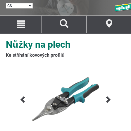
VYBRAT
JAZYK
Přejít
Přejít
na
na
Obsah
Navigaci
Nůžky na plech
Ke stříhání kovových profilů