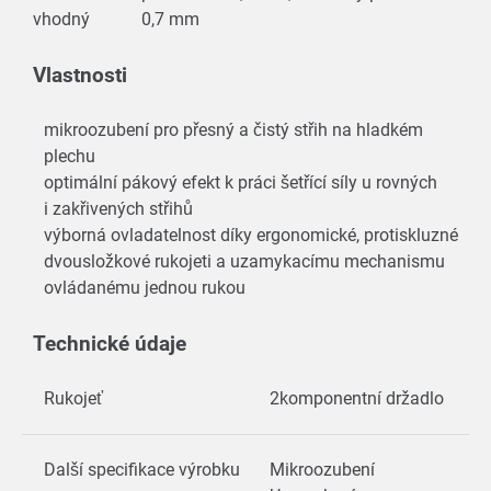
vhodný
0,7 mm
Vlastnosti
mikroozubení pro přesný a čistý střih na hladkém
plechu
optimální pákový efekt k práci šetřící síly u rovných
i zakřivených střihů
výborná ovladatelnost díky ergonomické, protiskluzné
dvousložkové rukojeti a uzamykacímu mechanismu
ovládanému jednou rukou
Technické údaje
Rukojeť
2komponentní držadlo
Další specifikace výrobku
Mikroozubení