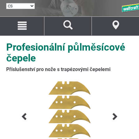
VYBRAT
JAZYK
Přejít
Přejít
na
na
Obsah
Navigaci
Profesionální půlměsícové
čepele
Příslušenství pro nože s trapézovými čepelemi