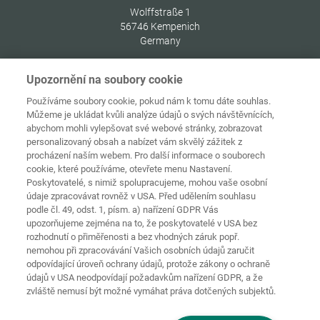
Wolffstraße 1
56746
Kempenich
Germany
Upozornění na soubory cookie
Používáme soubory cookie, pokud nám k tomu dáte souhlas.
Můžeme je ukládat kvůli analýze údajů o svých návštěvnících,
Ochrana
Domovská
osobních
abychom mohli vylepšovat své webové stránky, zobrazovat
stránka
Kontakt
Tiráž
údajů
personalizovaný obsah a nabízet vám skvělý zážitek z
procházení naším webem. Pro další informace o souborech
Zásady
cookie, které používáme, otevřete menu Nastavení.
používání
Pravidla a
souborů
Poskytovatelé, s nimiž spolupracujeme, mohou vaše osobní
podmínky
cookie
Přihlásit
údaje zpracovávat rovněž v USA. Před udělením souhlasu
podle čl. 49, odst. 1, písm. a) nařízení GDPR Vás
Prohlášení o
upozorňujeme zejména na to, že poskytovatelé v USA bez
bezbariérovosti
rozhodnutí o přiměřenosti a bez vhodných záruk popř.
nemohou při zpracovávání Vašich osobních údajů zaručit
Nastavení souborů cookies
odpovídající úroveň ochrany údajů, protože zákony o ochraně
údajů v USA neodpovídají požadavkům nařízení GDPR, a že
zvláště nemusí být možné vymáhat práva dotčených subjektů.