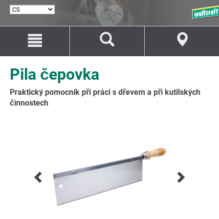
VYBRAT
JAZYK
Přejít
Přejít
na
na
Obsah
Navigaci
Pila čepovka
Praktický pomocník při práci s dřevem a při kutilských
činnostech