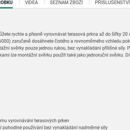
ROBKU
VIDEA
SEZNAM ZBOŽÍ
PŘÍSLUŠENSTVÍ
žete rychle a přesně vyrovnávat terasová prkna až do šířky 20 
986000) zaručeně dosáhnete čistého a rovnoměrného vzhledu po
ážní svěrky pouze jednou rukou, bez vynakládání přílišné síly.
tkami lze montážní svěrku použít také jako jednoruční svěrku. 
nému vyrovnávání terasových prken
í pohodlné používání bez vynakládání nadměrné síly