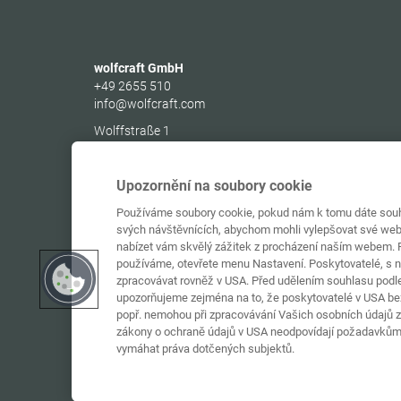
wolfcraft GmbH
+49 2655 510
info@wolfcraft.com
Wolffstraße 1
56746
Kempenich
Germany
Upozornění na soubory cookie
Používáme soubory cookie, pokud nám k tomu dáte souhl
svých návštěvnících, abychom mohli vylepšovat své web
nabízet vám skvělý zážitek z procházení naším webem. P
používáme, otevřete menu Nastavení. Poskytovatelé, s 
zpracovávat rovněž v USA. Před udělením souhlasu podle 
upozorňujeme zejména na to, že poskytovatelé v USA bez
popř. nemohou při zpracovávání Vašich osobních údajů za
zákony o ochraně údajů v USA neodpovídají požadavkům
vymáhat práva dotčených subjektů.