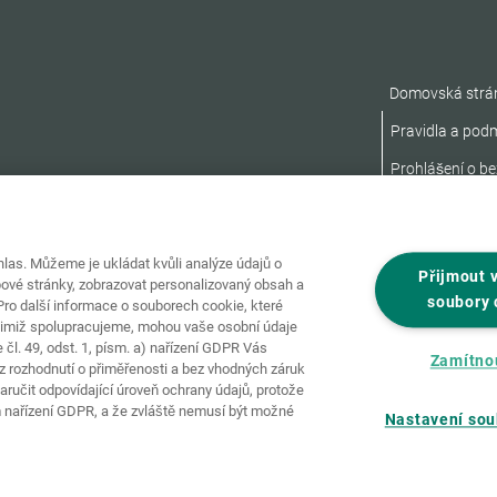
Domovská strá
Pravidla a pod
Prohlášení o be
as. Můžeme je ukládat kvůli analýze údajů o
Přijmout 
ové stránky, zobrazovat personalizovaný obsah a
soubory 
ro další informace o souborech cookie, které
nimiž spolupracujeme, mohou vaše osobní údaje
čl. 49, odst. 1, písm. a) nařízení GDPR Vás
Zamítno
 rozhodnutí o přiměřenosti a bez vhodných záruk
ručit odpovídající úroveň ochrany údajů, protože
 nařízení GDPR, a že zvláště nemusí být možné
Nastavení sou