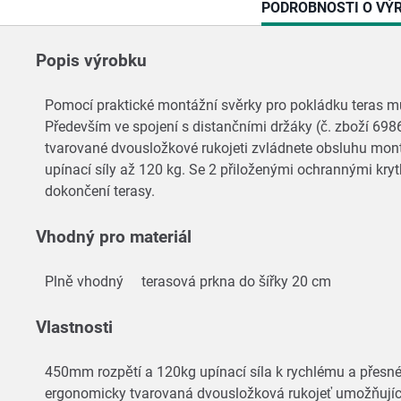
CURRENT
PODROBNOSTI O VÝ
TAB:
Popis výrobku
Pomocí praktické montážní svěrky pro pokládku teras mů
Především ve spojení s distančními držáky (č. zboží 6
tvarované dvousložkové rukojeti zvládnete obsluhu mont
upínací síly až 120 kg. Se 2 přiloženými ochrannými kry
dokončení terasy.
Vhodný pro materiál
Plně vhodný
terasová prkna do šířky 20 cm
Vlastnosti
450mm rozpětí a 120kg upínací síla k rychlému a přes
ergonomicky tvarovaná dvousložková rukojeť umožňujíc