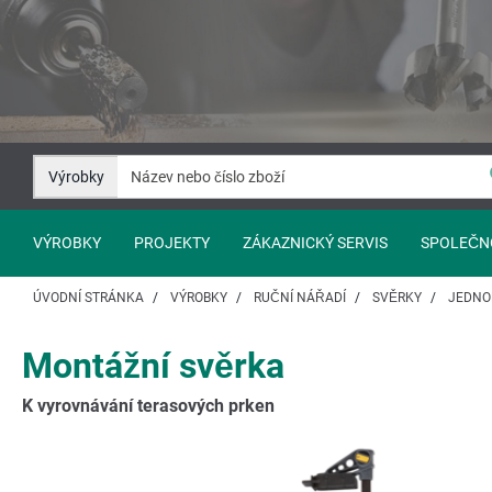
Přejít
Přejít
na
na
Obsah
Navigaci
Výrobky
VÝROBKY
PROJEKTY
ZÁKAZNICKÝ SERVIS
SPOLEČN
ÚVODNÍ STRÁNKA
VÝROBKY
RUČNÍ NÁŘADÍ
SVĚRKY
JEDNO
Montážní svěrka
K vyrovnávání terasových prken