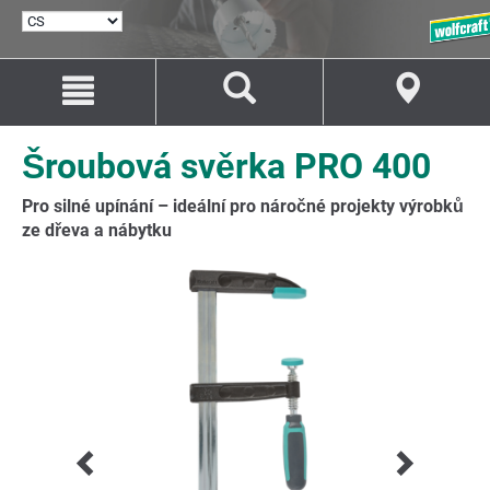
VYBRAT
JAZYK
Přejít
Přejít
na
na
Obsah
Navigaci
Šroubová svěrka PRO 400
Pro silné upínání – ideální pro náročné projekty výrobků
ze dřeva a nábytku