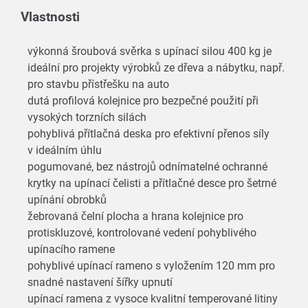
Vlastnosti
výkonná šroubová svěrka s upínací silou 400 kg je
ideální pro projekty výrobků ze dřeva a nábytku, např.
pro stavbu přístřešku na auto
dutá profilová kolejnice pro bezpečné použití při
vysokých torzních silách
pohyblivá přítlačná deska pro efektivní přenos síly
v ideálním úhlu
pogumované, bez nástrojů odnímatelné ochranné
krytky na upínací čelisti a přítlačné desce pro šetrné
upínání obrobků
žebrovaná čelní plocha a hrana kolejnice pro
protiskluzové, kontrolované vedení pohyblivého
upínacího ramene
pohyblivé upínací rameno s vyložením 120 mm pro
snadné nastavení šířky upnutí
upínací ramena z vysoce kvalitní temperované litiny