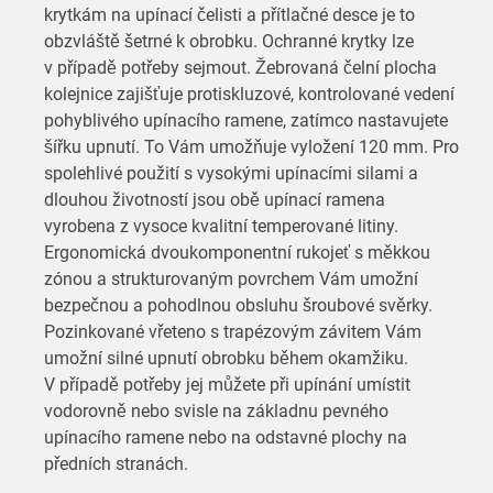
krytkám na upínací čelisti a přítlačné desce je to
obzvláště šetrné k obrobku. Ochranné krytky lze
v případě potřeby sejmout. Žebrovaná čelní plocha
kolejnice zajišťuje protiskluzové, kontrolované vedení
pohyblivého upínacího ramene, zatímco nastavujete
šířku upnutí. To Vám umožňuje vyložení 120 mm. Pro
spolehlivé použití s vysokými upínacími silami a
dlouhou životností jsou obě upínací ramena
vyrobena z vysoce kvalitní temperované litiny.
Ergonomická dvoukomponentní rukojeť s měkkou
zónou a strukturovaným povrchem Vám umožní
bezpečnou a pohodlnou obsluhu šroubové svěrky.
Pozinkované vřeteno s trapézovým závitem Vám
umožní silné upnutí obrobku během okamžiku.
V případě potřeby jej můžete při upínání umístit
vodorovně nebo svisle na základnu pevného
upínacího ramene nebo na odstavné plochy na
předních stranách.