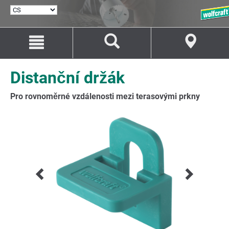
VYBRAT
JAZYK
Přejít
Přejít
na
na
Obsah
Navigaci
Distanční držák
Pro rovnoměrné vzdálenosti mezi terasovými prkny