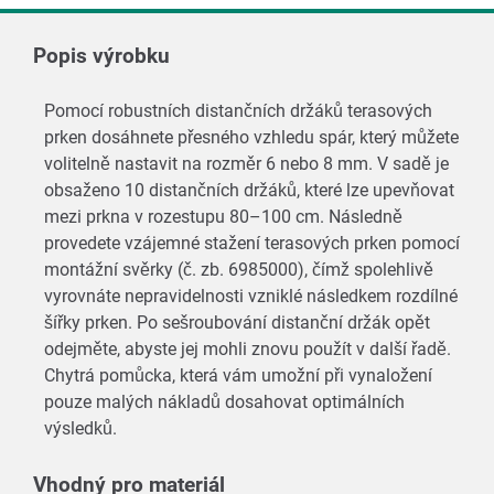
Popis výrobku
Pomocí robustních distančních držáků terasových
prken dosáhnete přesného vzhledu spár, který můžete
volitelně nastavit na rozměr 6 nebo 8 mm. V sadě je
obsaženo 10 distančních držáků, které lze upevňovat
mezi prkna v rozestupu 80–100 cm. Následně
provedete vzájemné stažení terasových prken pomocí
montážní svěrky (č. zb. 6985000), čímž spolehlivě
vyrovnáte nepravidelnosti vzniklé následkem rozdílné
šířky prken. Po sešroubování distanční držák opět
odejměte, abyste jej mohli znovu použít v další řadě.
Chytrá pomůcka, která vám umožní při vynaložení
pouze malých nákladů dosahovat optimálních
výsledků.
Vhodný pro materiál