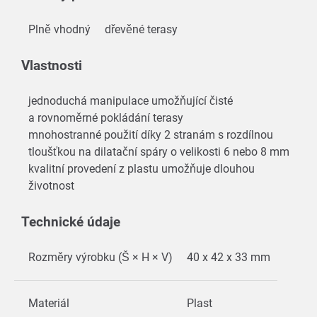
Plně vhodný
dřevěné terasy
Vlastnosti
jednoduchá manipulace umožňující čisté
a rovnoměrné pokládání terasy
mnohostranné použití díky 2 stranám s rozdílnou
tloušťkou na dilatační spáry o velikosti 6 nebo 8 mm
kvalitní provedení z plastu umožňuje dlouhou
životnost
Technické údaje
Rozměry výrobku (Š × H × V)
40 x 42 x 33 mm
Materiál
Plast