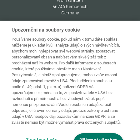
Wolffstraße 1
56746
Kempenich
Germany
Upozornění na soubory cookie
Používáme soubory cookie, pokud nám k tomu dáte souhlas.
Můžeme je ukládat kvůli analýze údajů o svých návštěvnících,
Ochrana
Domovská
osobních
abychom mohli vylepšovat své webové stránky, zobrazovat
stránka
Kontakt
Tiráž
údajů
personalizovaný obsah a nabízet vám skvělý zážitek z
procházení naším webem. Pro další informace o souborech
Zásady
cookie, které používáme, otevřete menu Nastavení.
používání
Pravidla a
souborů
Poskytovatelé, s nimiž spolupracujeme, mohou vaše osobní
podmínky
cookie
Přihlásit
údaje zpracovávat rovněž v USA. Před udělením souhlasu
podle čl. 49, odst. 1, písm. a) nařízení GDPR Vás
Prohlášení o
upozorňujeme zejména na to, že poskytovatelé v USA bez
bezbariérovosti
rozhodnutí o přiměřenosti a bez vhodných záruk popř.
nemohou při zpracovávání Vašich osobních údajů zaručit
Nastavení souborů cookies
odpovídající úroveň ochrany údajů, protože zákony o ochraně
údajů v USA neodpovídají požadavkům nařízení GDPR, a že
zvláště nemusí být možné vymáhat práva dotčených subjektů.
Zamítnout vše