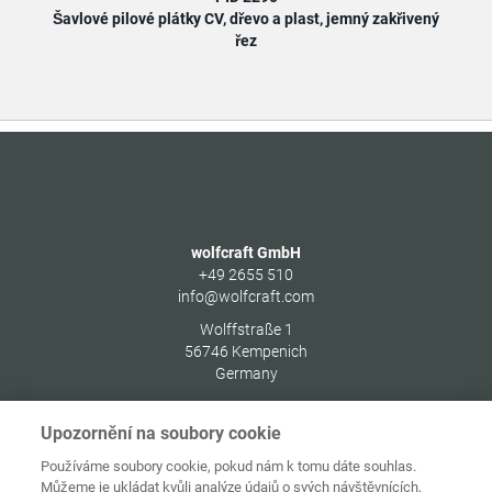
Šavlové pilové plátky CV, dřevo a plast, jemný zakřivený
Š
řez
wolfcraft GmbH
+49 2655 510
info@wolfcraft.com
Wolffstraße 1
56746
Kempenich
Germany
Upozornění na soubory cookie
Používáme soubory cookie, pokud nám k tomu dáte souhlas.
Můžeme je ukládat kvůli analýze údajů o svých návštěvnících,
Ochrana